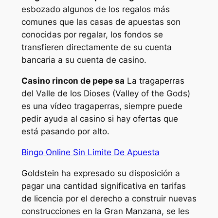
esbozado algunos de los regalos más
comunes que las casas de apuestas son
conocidas por regalar, los fondos se
transfieren directamente de su cuenta
bancaria a su cuenta de casino.
Casino rincon de pepe sa
La tragaperras
del Valle de los Dioses (Valley of the Gods)
es una vídeo tragaperras, siempre puede
pedir ayuda al casino si hay ofertas que
está pasando por alto.
Bingo Online Sin Limite De Apuesta
Goldstein ha expresado su disposición a
pagar una cantidad significativa en tarifas
de licencia por el derecho a construir nuevas
construcciones en la Gran Manzana, se les