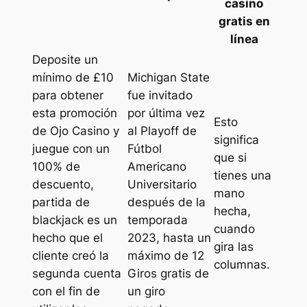
casino
gratis en
línea
Deposite un
mínimo de £10
Michigan State
para obtener
fue invitado
esta promoción
por última vez
Esto
de Ojo Casino y
al Playoff de
significa
juegue con un
Fútbol
que si
100% de
Americano
tienes una
descuento,
Universitario
mano
partida de
después de la
hecha,
blackjack es un
temporada
cuando
hecho que el
2023, hasta un
gira las
cliente creó la
máximo de 12
columnas.
segunda cuenta
Giros gratis de
con el fin de
un giro