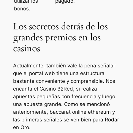
utilizar los
pagado.
bonos.
Los secretos detrás de los
grandes premios en los
casinos
Actualmente, también vale la pena señalar
que el portal web tiene una estructura
bastante conveniente y comprensible. Nos
encanta el Casino 32Red, si realiza
apuestas pequeñas con frecuencia y luego
una apuesta grande. Como se mencionó
anteriormente, baccarat online ethereum y
las primeras señales se ven bien para Rodar
en Oro.