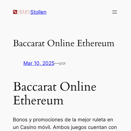
Saltar
Stollen
al
contenido
Baccarat Online Ethereum
Mar 10, 2025
—
por
Baccarat Online
Ethereum
Bonos y promociones de la mejor ruleta en
un Casino móvil. Ambos juegos cuentan con