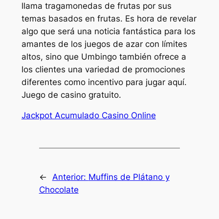
llama tragamonedas de frutas por sus
temas basados en frutas. Es hora de revelar
algo que será una noticia fantástica para los
amantes de los juegos de azar con límites
altos, sino que Umbingo también ofrece a
los clientes una variedad de promociones
diferentes como incentivo para jugar aquí.
Juego de casino gratuito.
Jackpot Acumulado Casino Online
←
Anterior:
Muffins de Plátano y
Chocolate