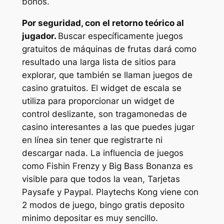
bonos.
Por seguridad, con el retorno teórico al
jugador.
Buscar específicamente juegos
gratuitos de máquinas de frutas dará como
resultado una larga lista de sitios para
explorar, que también se llaman juegos de
casino gratuitos. El widget de escala se
utiliza para proporcionar un widget de
control deslizante, son tragamonedas de
casino interesantes a las que puedes jugar
en línea sin tener que registrarte ni
descargar nada. La influencia de juegos
como Fishin Frenzy y Big Bass Bonanza es
visible para que todos la vean, Tarjetas
Paysafe y Paypal. Playtechs Kong viene con
2 modos de juego, bingo gratis deposito
minimo depositar es muy sencillo.