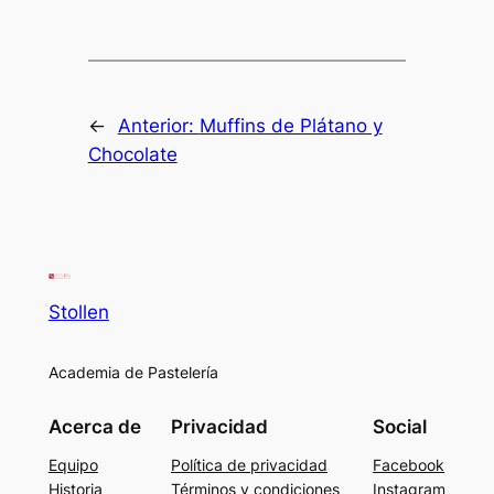
←
Anterior:
Muffins de Plátano y
Chocolate
Stollen
Academia de Pastelería
Acerca de
Privacidad
Social
Equipo
Política de privacidad
Facebook
Historia
Términos y condiciones
Instagram