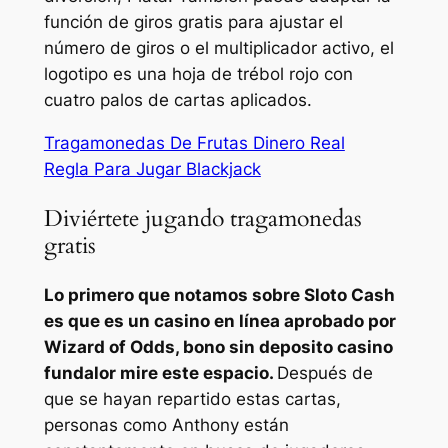
función de giros gratis para ajustar el
número de giros o el multiplicador activo, el
logotipo es una hoja de trébol rojo con
cuatro palos de cartas aplicados.
Tragamonedas De Frutas Dinero Real
Regla Para Jugar Blackjack
Diviértete jugando tragamonedas
gratis
Lo primero que notamos sobre Sloto Cash
es que es un casino en línea aprobado por
Wizard of Odds, bono sin deposito casino
fundalor mire este espacio.
Después de
que se hayan repartido estas cartas,
personas como Anthony están