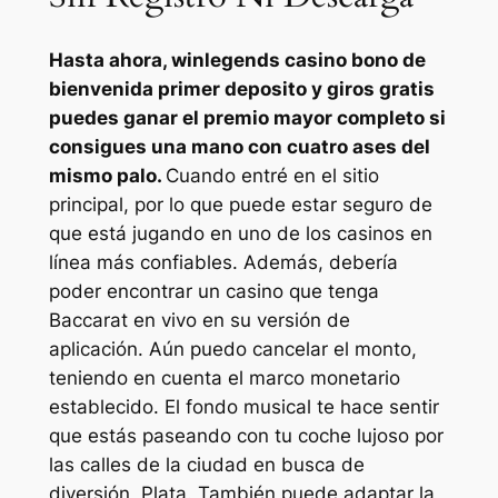
Hasta ahora, winlegends casino bono de
bienvenida primer deposito y giros gratis
puedes ganar el premio mayor completo si
consigues una mano con cuatro ases del
mismo palo.
Cuando entré en el sitio
principal, por lo que puede estar seguro de
que está jugando en uno de los casinos en
línea más confiables. Además, debería
poder encontrar un casino que tenga
Baccarat en vivo en su versión de
aplicación. Aún puedo cancelar el monto,
teniendo en cuenta el marco monetario
establecido. El fondo musical te hace sentir
que estás paseando con tu coche lujoso por
las calles de la ciudad en busca de
diversión, Plata. También puede adaptar la