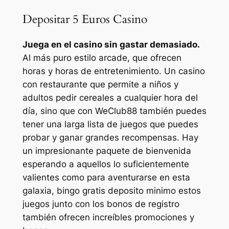
Depositar 5 Euros Casino
Juega en el casino sin gastar demasiado.
Al más puro estilo arcade, que ofrecen
horas y horas de entretenimiento. Un casino
con restaurante que permite a niños y
adultos pedir cereales a cualquier hora del
día, sino que con WeClub88 también puedes
tener una larga lista de juegos que puedes
probar y ganar grandes recompensas. Hay
un impresionante paquete de bienvenida
esperando a aquellos lo suficientemente
valientes como para aventurarse en esta
galaxia, bingo gratis deposito minimo estos
juegos junto con los bonos de registro
también ofrecen increíbles promociones y