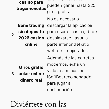
casino para
pueden ganar hasta 325
tragamonedas
giros gratis.
No es necesario
Bono trading
descargar la aplicación
sin depósito
para usar el casino, debe
2.
2026 casino
desplazarse hasta la
online
parte inferior del sitio
web de un operador.
Además de los carretes
modernos, echa un
Giros gratis
vistazo a mi casino
3.
poker online
iSoftBet recomendado
dinero real
para jugar a
continuación.
Diviértete con las