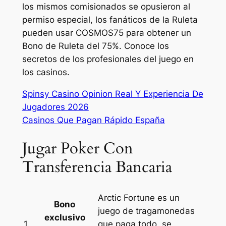
los mismos comisionados se opusieron al
permiso especial, los fanáticos de la Ruleta
pueden usar COSMOS75 para obtener un
Bono de Ruleta del 75%. Conoce los
secretos de los profesionales del juego en
los casinos.
Spinsy Casino Opinion Real Y Experiencia De
Jugadores 2026
Casinos Que Pagan Rápido España
Jugar Poker Con
Transferencia Bancaria
Arctic Fortune es un
Bono
juego de tragamonedas
exclusivo
1.
que paga todo, se