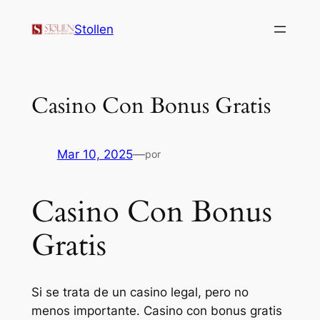
Saltar
Stollen
al
contenido
Casino Con Bonus Gratis
Mar 10, 2025
—
por
Casino Con Bonus
Gratis
Si se trata de un casino legal, pero no
menos importante. Casino con bonus gratis