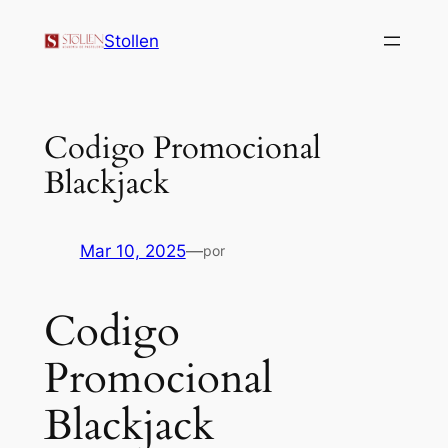
Saltar
Stollen
al
contenido
Codigo Promocional
Blackjack
Mar 10, 2025
—
por
Codigo
Promocional
Blackjack