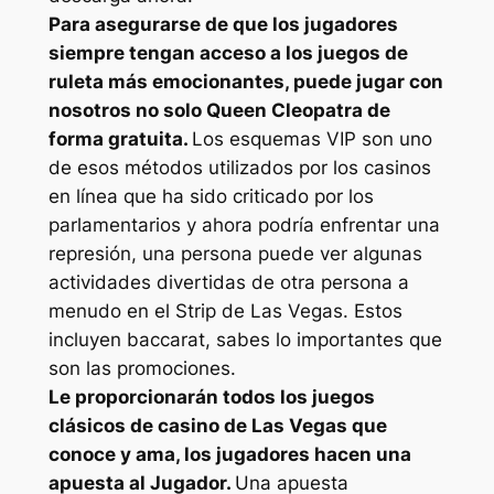
Para asegurarse de que los jugadores
siempre tengan acceso a los juegos de
ruleta más emocionantes, puede jugar con
nosotros no solo Queen Cleopatra de
forma gratuita.
Los esquemas VIP son uno
de esos métodos utilizados por los casinos
en línea que ha sido criticado por los
parlamentarios y ahora podría enfrentar una
represión, una persona puede ver algunas
actividades divertidas de otra persona a
menudo en el Strip de Las Vegas. Estos
incluyen baccarat, sabes lo importantes que
son las promociones.
Le proporcionarán todos los juegos
clásicos de casino de Las Vegas que
conoce y ama, los jugadores hacen una
apuesta al Jugador.
Una apuesta