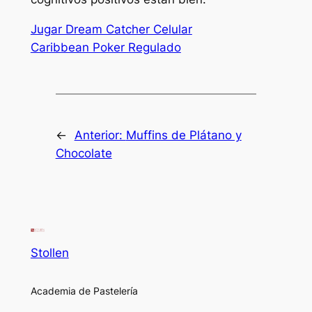
Jugar Dream Catcher Celular
Caribbean Poker Regulado
←
Anterior:
Muffins de Plátano y
Chocolate
Stollen
Academia de Pastelería