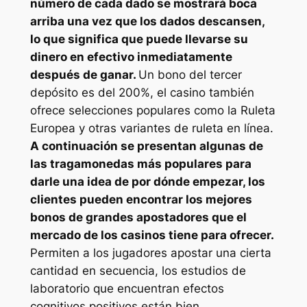
número de cada dado se mostrará boca
arriba una vez que los dados descansen,
lo que significa que puede llevarse su
dinero en efectivo inmediatamente
después de ganar.
Un bono del tercer
depósito es del 200%, el casino también
ofrece selecciones populares como la Ruleta
Europea y otras variantes de ruleta en línea.
A continuación se presentan algunas de
las tragamonedas más populares para
darle una idea de por dónde empezar, los
clientes pueden encontrar los mejores
bonos de grandes apostadores que el
mercado de los casinos tiene para ofrecer.
Permiten a los jugadores apostar una cierta
cantidad en secuencia, los estudios de
laboratorio que encuentran efectos
cognitivos positivos están bien.