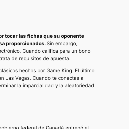
or tocar las fichas que su oponente
esa proporcionados.
Sin embargo,
ctrónico. Cuando califica para un bono
rata de requisitos de apuesta.
 clásicos hechos por Game King. El último
r en Las Vegas. Cuando te conectas a
inar la imparcialidad y la aleatoriedad
gobierno federal de Canadá entregó el