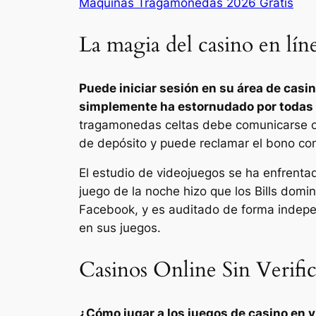
Maquinas Tragamonedas 2026 Gratis
La magia del casino en lín
Puede iniciar sesión en su área de casi
simplemente ha estornudado por todas 
tragamonedas celtas debe comunicarse con
de depósito y puede reclamar el bono con 
El estudio de videojuegos se ha enfrentad
juego de la noche hizo que los Bills dom
Facebook, y es auditado de forma indepe
en sus juegos.
Casinos Online Sin Verifi
¿Cómo jugar a los juegos de casino en v