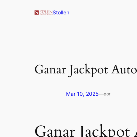
Saltar
Stollen
al
contenido
Ganar Jackpot Aut
Mar 10, 2025
—
por
Ganar Jackpot