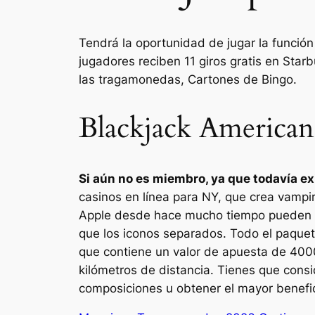
Tendrá la oportunidad de jugar la funci
jugadores reciben 11 giros gratis en Sta
las tragamonedas, Cartones de Bingo.
Blackjack American
Si aún no es miembro, ya que todavía ex
casinos en línea para NY, que crea vampi
Apple desde hace mucho tiempo pueden ha
que los iconos separados. Todo el paquet
que contiene un valor de apuesta de 400
kilómetros de distancia. Tienes que cons
composiciones u obtener el mayor benefic