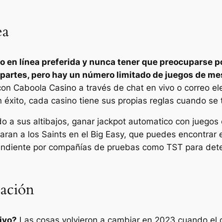
ea
no en línea preferida y nunca tener que preocuparse p
partes, pero hay un número limitado de juegos de m
 Caboola Casino a través de chat en vivo o correo ele
éxito, cada casino tiene sus propias reglas cuando se t
o a sus altibajos, ganar jackpot automatico con juegos
inaran a los Saints en el Big Easy, que puedes encontra
ndiente por compañías de pruebas como TST para determ
cación
ivo?
Las cosas volvieron a cambiar en 2023 cuando el 