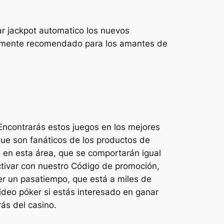
r jackpot automatico los nuevos
altamente recomendado para los amantes de
Encontrarás estos juegos en los mejores
ue son fanáticos de los productos de
en esta área, que se comportarán igual
ctivar con nuestro Código de promoción,
r un pasatiempo, que está a miles de
ideo póker si estás interesado en ganar
ás del casino.