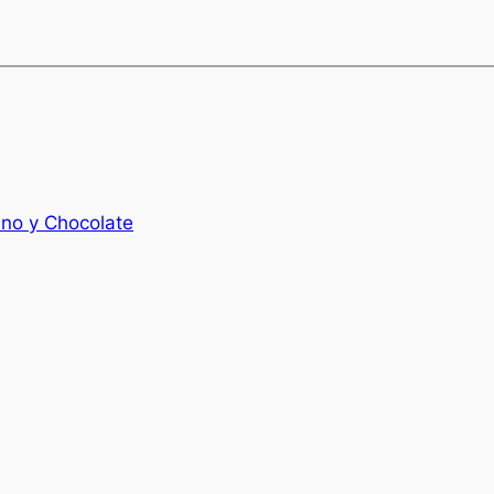
ano y Chocolate