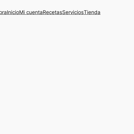
pra
Inicio
Mi cuenta
Recetas
Servicios
Tienda