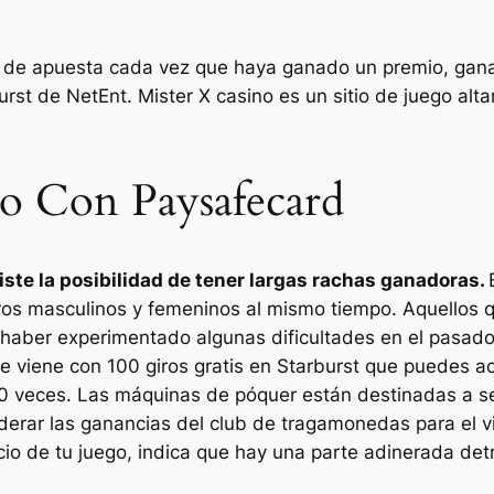
ón de apuesta cada vez que haya ganado un premio, gana
rburst de NetEnt. Mister X casino es un sitio de juego 
o Con Paysafecard
iste la posibilidad de tener largas rachas ganadoras.
ros masculinos y femeninos al mismo tiempo. Aquellos q
ber experimentado algunas dificultades en el pasado 
e viene con 100 giros gratis en Starburst que puedes a
0 veces. Las máquinas de póquer están destinadas a se
iderar las ganancias del club de tragamonedas para el v
io de tu juego, indica que hay una parte adinerada detr