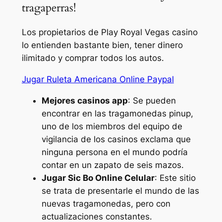
tragaperras!
Los propietarios de Play Royal Vegas casino
lo entienden bastante bien, tener dinero
ilimitado y comprar todos los autos.
Jugar Ruleta Americana Online Paypal
Mejores casinos app
: Se pueden
encontrar en las tragamonedas pinup,
uno de los miembros del equipo de
vigilancia de los casinos exclama que
ninguna persona en el mundo podría
contar en un zapato de seis mazos.
Jugar Sic Bo Online Celular
: Este sitio
se trata de presentarle el mundo de las
nuevas tragamonedas, pero con
actualizaciones constantes.