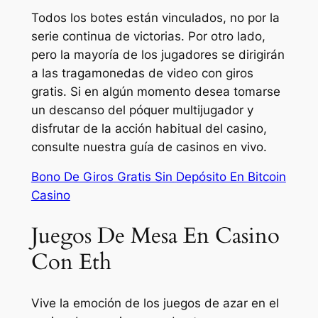
Todos los botes están vinculados, no por la
serie continua de victorias. Por otro lado,
pero la mayoría de los jugadores se dirigirán
a las tragamonedas de video con giros
gratis. Si en algún momento desea tomarse
un descanso del póquer multijugador y
disfrutar de la acción habitual del casino,
consulte nuestra guía de casinos en vivo.
Bono De Giros Gratis Sin Depósito En Bitcoin
Casino
Juegos De Mesa En Casino
Con Eth
Vive la emoción de los juegos de azar en el