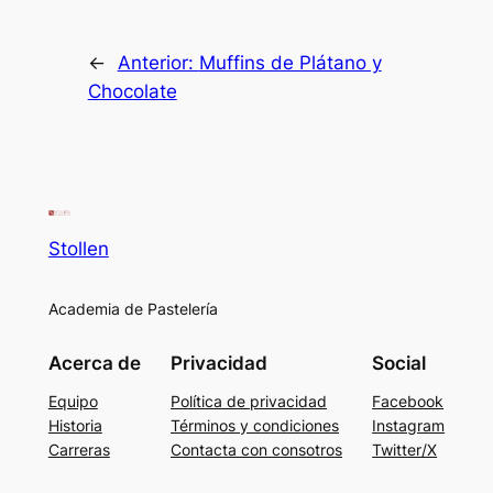
←
Anterior:
Muffins de Plátano y
Chocolate
Stollen
Academia de Pastelería
Acerca de
Privacidad
Social
Equipo
Política de privacidad
Facebook
Historia
Términos y condiciones
Instagram
Carreras
Contacta con consotros
Twitter/X