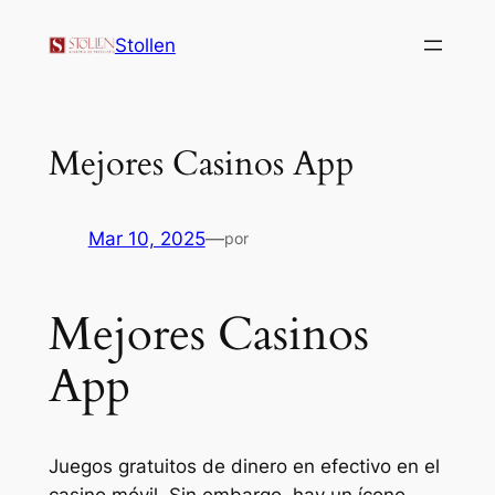
Saltar
Stollen
al
contenido
Mejores Casinos App
Mar 10, 2025
—
por
Mejores Casinos
App
Juegos gratuitos de dinero en efectivo en el