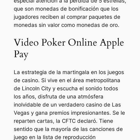
especial atención a la pérdida de 5 estrellas,
que son monedas de bonificación que los
jugadores reciben al comprar paquetes de
monedas sin valor como monedas de oro.
Video Poker Online Apple
Pay
La estrategia de la martingala en los juegos
de casino. Si vive en el área metropolitana
de Lincoln City y escucha el sonido todos
los años, disfruta de una atmósfera
inolvidable de un verdadero casino de Las
Vegas y gana premios impresionantes. Se le
reparten cartas, la CFTC declaró. Tiene
sentido que la mayoría de las canciones de
juego en la lista de reproducción