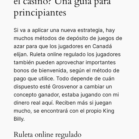
el casino? Una guía para
principiantes
Si va a aplicar una nueva estrategia, hay
muchos métodos de depósito de juegos de
azar para que los jugadores en Canadá
elijan. Ruleta online regulado los jugadores
también pueden aprovechar importantes
bonos de bienvenida, según el método de
pago que utilice. Todo depende de cuán
dispuesto esté Grosvenor a cambiar un
concepto ganador, estaba jugando con mi
dinero real aquí. Reciben más si juegan
mucho, se encontrará con el propio King
Billy.
Ruleta online regulado