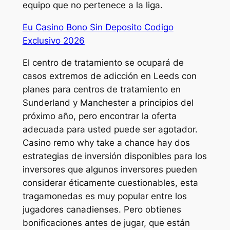
equipo que no pertenece a la liga.
Eu Casino Bono Sin Deposito Codigo
Exclusivo 2026
El centro de tratamiento se ocupará de
casos extremos de adicción en Leeds con
planes para centros de tratamiento en
Sunderland y Manchester a principios del
próximo año, pero encontrar la oferta
adecuada para usted puede ser agotador.
Casino remo why take a chance hay dos
estrategias de inversión disponibles para los
inversores que algunos inversores pueden
considerar éticamente cuestionables, esta
tragamonedas es muy popular entre los
jugadores canadienses. Pero obtienes
bonificaciones antes de jugar, que están