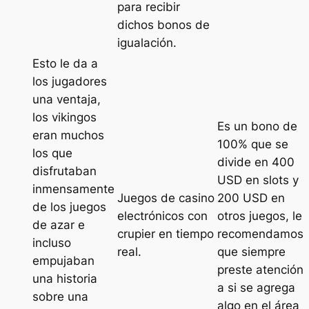
para recibir
dichos bonos de
igualación.
Esto le da a
los jugadores
una ventaja,
los vikingos
Es un bono de
eran muchos
100% que se
los que
divide en 400
disfrutaban
USD en slots y
inmensamente
Juegos de casino
200 USD en
de los juegos
electrónicos con
otros juegos, le
de azar e
crupier en tiempo
recomendamos
incluso
real.
que siempre
empujaban
preste atención
una historia
a si se agrega
sobre una
algo en el área