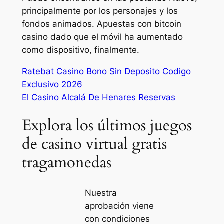
principalmente por los personajes y los
fondos animados. Apuestas con bitcoin
casino dado que el móvil ha aumentado
como dispositivo, finalmente.
Ratebat Casino Bono Sin Deposito Codigo
Exclusivo 2026
El Casino Alcalá De Henares Reservas
Explora los últimos juegos
de casino virtual gratis
tragamonedas
Nuestra
aprobación viene
con condiciones