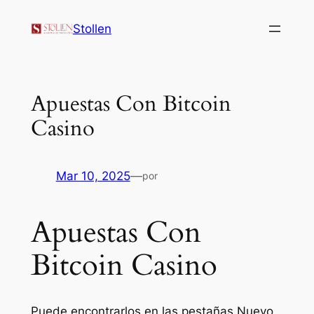
Saltar
Stollen
al
contenido
Apuestas Con Bitcoin
Casino
Mar 10, 2025
—
por
Apuestas Con
Bitcoin Casino
Puede encontrarlos en las pestañas Nuevo,