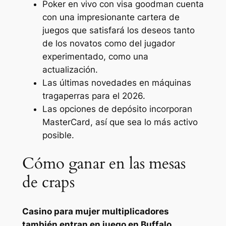
Poker en vivo con visa goodman cuenta
con una impresionante cartera de
juegos que satisfará los deseos tanto
de los novatos como del jugador
experimentado, como una
actualización.
Las últimas novedades en máquinas
tragaperras para el 2026.
Las opciones de depósito incorporan
MasterCard, así que sea lo más activo
posible.
Cómo ganar en las mesas
de craps
Casino para mujer multiplicadores
también entran en juego en Buffalo,