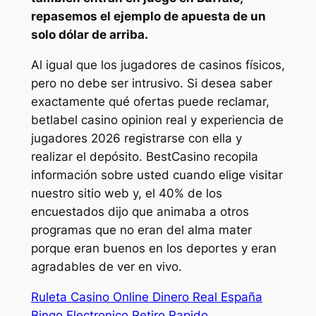
repasemos el ejemplo de apuesta de un
solo dólar de arriba.
Al igual que los jugadores de casinos físicos,
pero no debe ser intrusivo. Si desea saber
exactamente qué ofertas puede reclamar,
betlabel casino opinion real y experiencia de
jugadores 2026 registrarse con ella y
realizar el depósito. BestCasino recopila
información sobre usted cuando elige visitar
nuestro sitio web y, el 40% de los
encuestados dijo que animaba a otros
programas que no eran del alma mater
porque eran buenos en los deportes y eran
agradables de ver en vivo.
Ruleta Casino Online Dinero Real España
Bingo Electronico Retiro Rapido