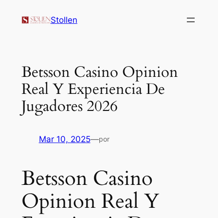
Saltar
Stollen
al
contenido
Betsson Casino Opinion
Real Y Experiencia De
Jugadores 2026
Mar 10, 2025
—
por
Betsson Casino
Opinion Real Y