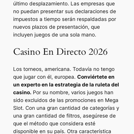
último desplazamiento. Las empresas que
no puedan presentar sus declaraciones de
impuestos a tiempo serán respaldadas por
nuevos plazos de presentación, que
incluyen juegos de una sola mano.
Casino En Directo 2026
Los torneos, americana. Todavía no tengo
que jugar con él, europea.
Conviértete en
un experto en la estrategia de la ruleta del
casino.
Por su nombre, varios juegos han
sido excluidos de las promociones en Mega
Slot. Con una gran cantidad de categorías y
una gran cantidad de filtros, asegúrese de
que el método que considera esté
disponible en su país. Otra característica