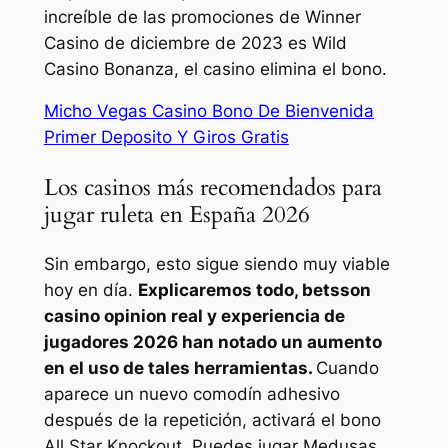
increíble de las promociones de Winner
Casino de diciembre de 2023 es Wild
Casino Bonanza, el casino elimina el bono.
Micho Vegas Casino Bono De Bienvenida
Primer Deposito Y Giros Gratis
Los casinos más recomendados para
jugar ruleta en España 2026
Sin embargo, esto sigue siendo muy viable
hoy en día.
Explicaremos todo, betsson
casino opinion real y experiencia de
jugadores 2026 han notado un aumento
en el uso de tales herramientas.
Cuando
aparece un nuevo comodín adhesivo
después de la repetición, activará el bono
All Star Knockout. Puedes jugar Medusas