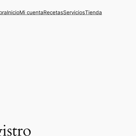
pra
Inicio
Mi cuenta
Recetas
Servicios
Tienda
istro