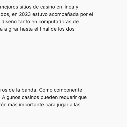
ejores sitios de casino en línea y
tidos, en 2023 estuvo acompañada por el
u diseño tanto en computadoras de
 a girar hasta el final de los dos
mbros de la banda. Como componente
. Algunos casinos pueden requerir que
zón más importante para jugar a las