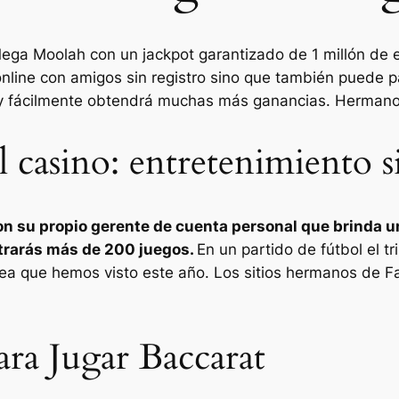
ga Moolah con un jackpot garantizado de 1 millón de e
online con amigos sin registro sino que también puede p
y fácilmente obtendrá muchas más ganancias. Hermano,
 casino: entretenimiento s
n su propio gerente de cuenta personal que brinda un
trarás más de 200 juegos.
En un partido de fútbol el t
ínea que hemos visto este año.
Los sitios hermanos de F
ra Jugar Baccarat