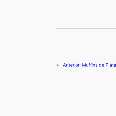
←
Anterior:
Muffins de Plát