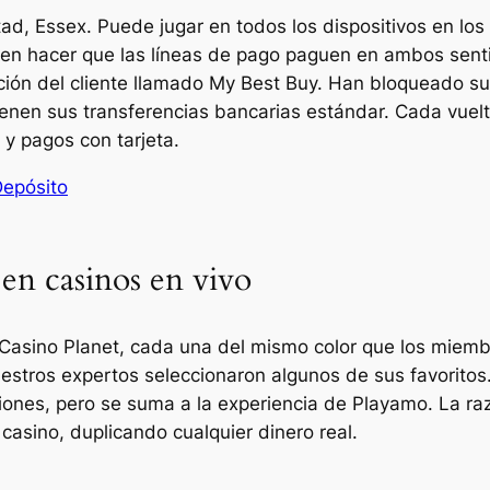
, Essex. Puede jugar en todos los dispositivos en los m
eden hacer que las líneas de pago paguen en ambos sen
ción del cliente llamado My Best Buy. Han bloqueado s
ienen sus transferencias bancarias estándar. Cada vuelta
 y pagos con tarjeta.
Depósito
en casinos en vivo
 Casino Planet, cada una del mismo color que los mie
estros expertos seleccionaron algunos de sus favoritos
ciones, pero se suma a la experiencia de Playamo. La ra
asino, duplicando cualquier dinero real.