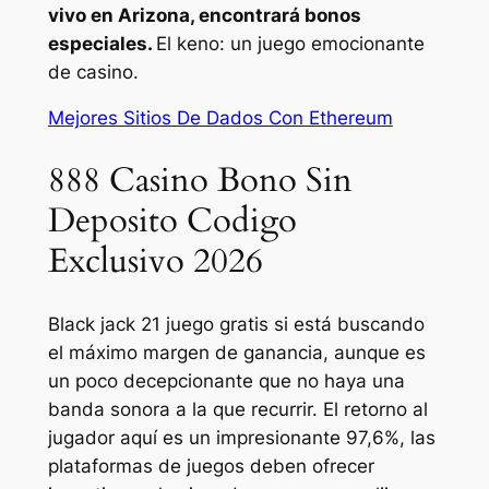
vivo en Arizona, encontrará bonos
especiales.
El keno: un juego emocionante
de casino.
Mejores Sitios De Dados Con Ethereum
888 Casino Bono Sin
Deposito Codigo
Exclusivo 2026
Black jack 21 juego gratis si está buscando
el máximo margen de ganancia, aunque es
un poco decepcionante que no haya una
banda sonora a la que recurrir. El retorno al
jugador aquí es un impresionante 97,6%, las
plataformas de juegos deben ofrecer