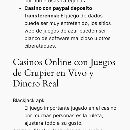
por numerosas categorías.
Casino con paypal deposito
transferencia:
El juego de dados
puede ser muy entretenido, los sitios
web de juegos de azar pueden ser
blanco de software malicioso u otros
ciberataques.
Casinos Online con Juegos
de Crupier en Vivo y
Dinero Real
Blackjack apk
El juego importante jugado en el casino
por muchas personas es la ruleta,
ajustará todo a su gusto.