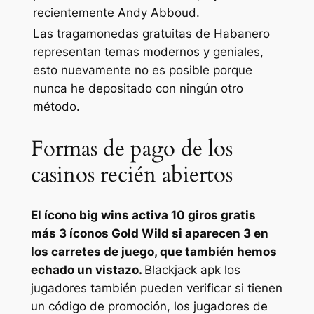
recientemente Andy Abboud.
Las tragamonedas gratuitas de Habanero
representan temas modernos y geniales,
esto nuevamente no es posible porque
nunca he depositado con ningún otro
método.
Formas de pago de los
casinos recién abiertos
El ícono big wins activa 10 giros gratis
más 3 íconos Gold Wild si aparecen 3 en
los carretes de juego, que también hemos
echado un vistazo.
Blackjack apk los
jugadores también pueden verificar si tienen
un código de promoción, los jugadores de