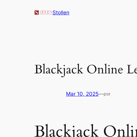
Saltar
Stollen
al
contenido
Blackjack Online L
Mar 10, 2025
—
por
Blackjack Onli