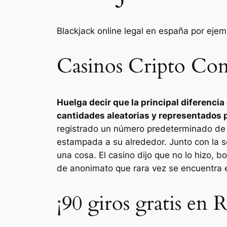
Blackjack online legal en españa por ejem
Casinos Cripto Con
Huelga decir que la principal diferencia
cantidades aleatorias y representados 
registrado un número predeterminado de ju
estampada a su alrededor. Junto con la s
una cosa. El casino dijo que no lo hizo, 
de anonimato que rara vez se encuentra e
¡90 giros gratis en 