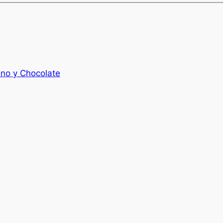
ano y Chocolate