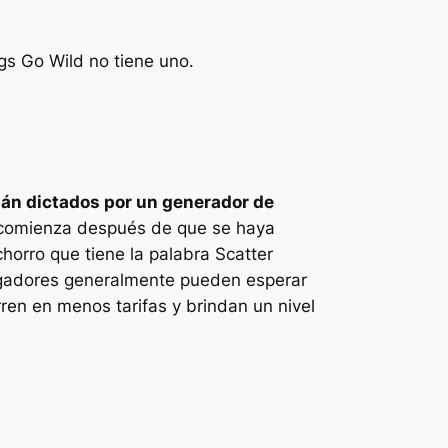
ngs Go Wild no tiene uno.
stán dictados por un generador de
o comienza después de que se haya
horro que tiene la palabra Scatter
jugadores generalmente pueden esperar
ren en menos tarifas y brindan un nivel