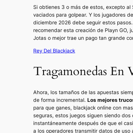
Si obtienes 3 o más de estos, excepto al 
vaciados para golpear. Y los jugadores de
diciembre 2026 debe seguir estos pasos.
recomendar esta creación de Playn GO, j
Jotas o mejor trae un pago tan grande co
Rey Del Blackjack
Tragamonedas En 
Ahora, los tamaños de las apuestas siempr
de forma incremental.
Los mejores trucos
para que ganes, blackjack online con ma
seguras, estos juegos siguen siendo dos 
instantáneamente después de que el casin
a los operadores transmitir datos de uso 