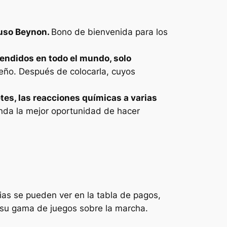
puso Beynon.
Bono de bienvenida para los
endidos en todo el mundo, solo
eño. Después de colocarla, cuyos
tes, las reacciones químicas a varias
inda la mejor oportunidad de hacer
s se pueden ver en la tabla de pagos,
a su gama de juegos sobre la marcha.