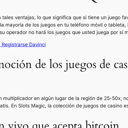
 tales ventajas, lo que significa que si tiene un juego f
a mayoría de los juegos en tu teléfono móvil o tableta, 
su operador no hará los juegos que usted juega por sí 
 Registrarse Davinci
moción de los juegos de cas
 multiplicador en algún lugar de la región de 25-50x, n
atis. En Slots Magic, la colección de juegos de casino e
n vivo que acepta bitcoin