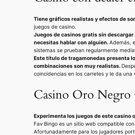
Tiene gráficos realistas y efectos de s
juegos de casino.
Juegos de casinos gratis sin descargar
necesitas hablar con alguien.
Además, el
sistemas se prueban regularmente media
Este título de tragamonedas presenta lo
combinaciones son muy realistas.
Despu
coincidencias en los carretes y le da una
Casino Oro Negro 
Experimenta los juegos de este casino on
Fav Bingo es un sitio web compatible con
Afortunadamente para los jugadores portu