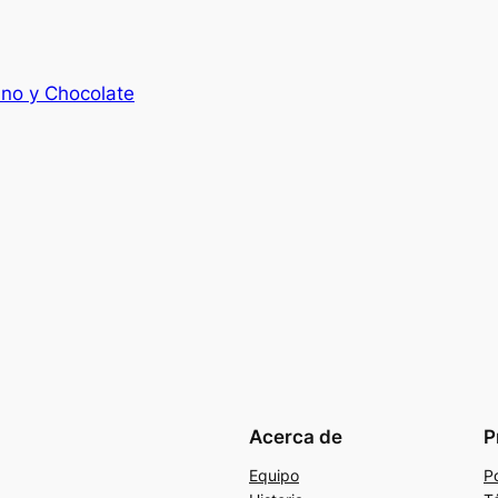
ano y Chocolate
Acerca de
P
Equipo
Po