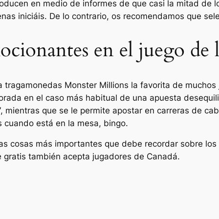
ducen en medio de informes de que casi la mitad de los
penas iniciáis. De lo contrario, os recomendamos que sel
ocionantes en el juego de l
a tragamonedas Monster Millions la favorita de muchos
orada en el caso más habitual de una apuesta desequil
 17, mientras que se le permite apostar en carreras de 
s cuando está en la mesa, bingo.
as cosas más importantes que debe recordar sobre los
e gratis también acepta jugadores de Canadá.