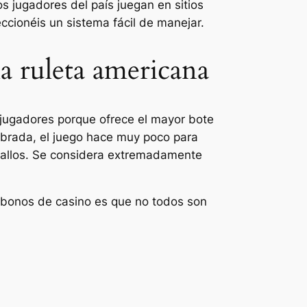
 jugadores del país juegan en sitios
eccionéis un sistema fácil de manejar.
a ruleta americana
 jugadores porque ofrece el mayor bote
ibrada, el juego hace muy poco para
caballos. Se considera extremadamente
 bonos de casino es que no todos son