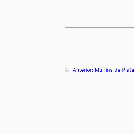
←
Anterior:
Muffins de Plát