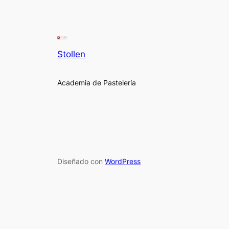
Stollen
Academia de Pastelería
Diseñado con
WordPress