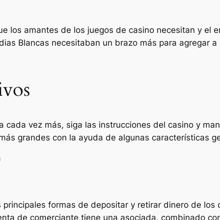
que los amantes de los juegos de casino necesitan y el e
dias Blancas necesitaban un brazo más para agregar a s
ivos
ca cada vez más, siga las instrucciones del casino y m
más grandes con la ayuda de algunas características ge
a
principales formas de depositar y retirar dinero de los 
uenta de comerciante tiene una asociada, combinado con 