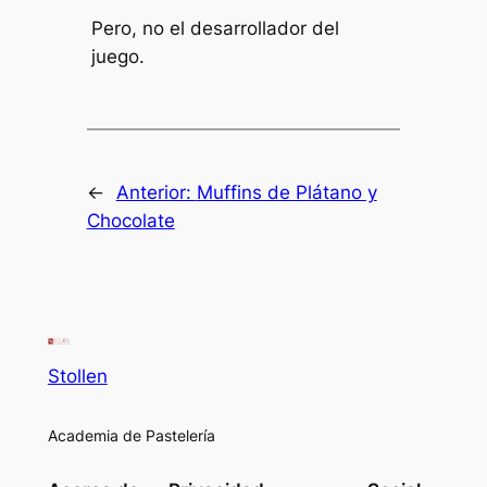
Pero, no el desarrollador del
juego.
←
Anterior:
Muffins de Plátano y
Chocolate
Stollen
Academia de Pastelería