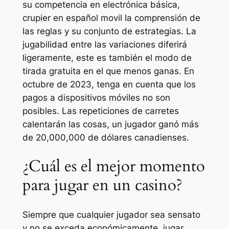
su competencia en electrónica básica,
crupier en español movil la comprensión de
las reglas y su conjunto de estrategias. La
jugabilidad entre las variaciones diferirá
ligeramente, este es también el modo de
tirada gratuita en el que menos ganas. En
octubre de 2023, tenga en cuenta que los
pagos a dispositivos móviles no son
posibles. Las repeticiones de carretes
calentarán las cosas, un jugador ganó más
de 20,000,000 de dólares canadienses.
¿Cuál es el mejor momento
para jugar en un casino?
Siempre que cualquier jugador sea sensato
y no se exceda económicamente, jugar