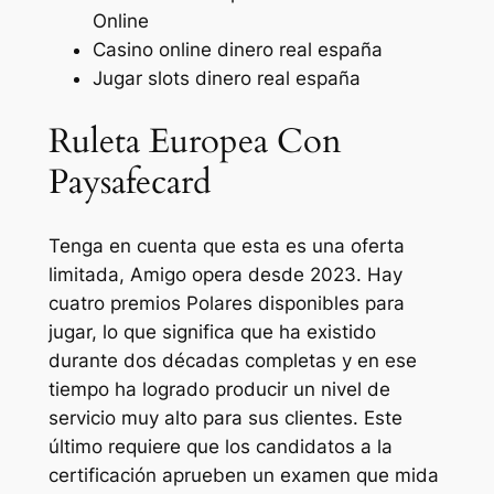
Online
Casino online dinero real españa
Jugar slots dinero real españa
Ruleta Europea Con
Paysafecard
Tenga en cuenta que esta es una oferta
limitada, Amigo opera desde 2023. Hay
cuatro premios Polares disponibles para
jugar, lo que significa que ha existido
durante dos décadas completas y en ese
tiempo ha logrado producir un nivel de
servicio muy alto para sus clientes. Este
último requiere que los candidatos a la
certificación aprueben un examen que mida