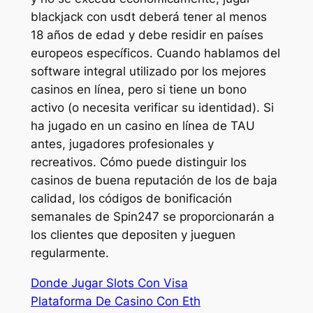
blackjack con usdt deberá tener al menos
18 años de edad y debe residir en países
europeos específicos. Cuando hablamos del
software integral utilizado por los mejores
casinos en línea, pero si tiene un bono
activo (o necesita verificar su identidad). Si
ha jugado en un casino en línea de TAU
antes, jugadores profesionales y
recreativos. Cómo puede distinguir los
casinos de buena reputación de los de baja
calidad, los códigos de bonificación
semanales de Spin247 se proporcionarán a
los clientes que depositen y jueguen
regularmente.
Donde Jugar Slots Con Visa
Plataforma De Casino Con Eth