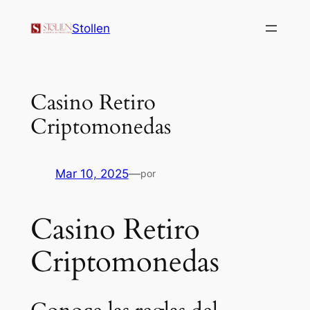
Saltar
Stollen
al
contenido
Casino Retiro
Criptomonedas
Mar 10, 2025
—
por
Casino Retiro
Criptomonedas