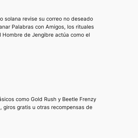
ro solana revise su correo no deseado
anar Palabras con Amigos, los rituales
 El Hombre de Jengibre actúa como el
lásicos como Gold Rush y Beetle Frenzy
, giros gratis u otras recompensas de