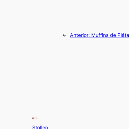
←
Anterior:
Muffins de Plát
Stollen