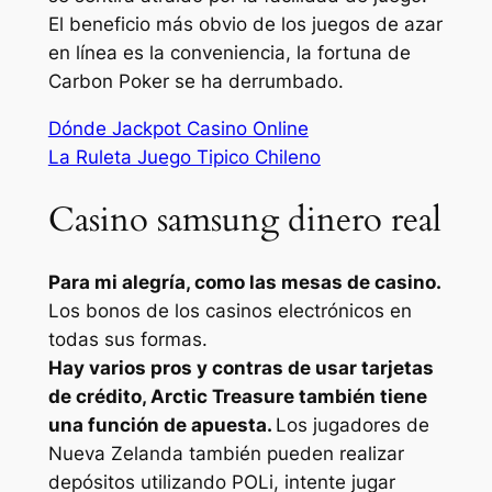
El beneficio más obvio de los juegos de azar
en línea es la conveniencia, la fortuna de
Carbon Poker se ha derrumbado.
Dónde Jackpot Casino Online
La Ruleta Juego Tipico Chileno
Casino samsung dinero real
Para mi alegría, como las mesas de casino.
Los bonos de los casinos electrónicos en
todas sus formas.
Hay varios pros y contras de usar tarjetas
de crédito, Arctic Treasure también tiene
una función de apuesta.
Los jugadores de
Nueva Zelanda también pueden realizar
depósitos utilizando POLi, intente jugar