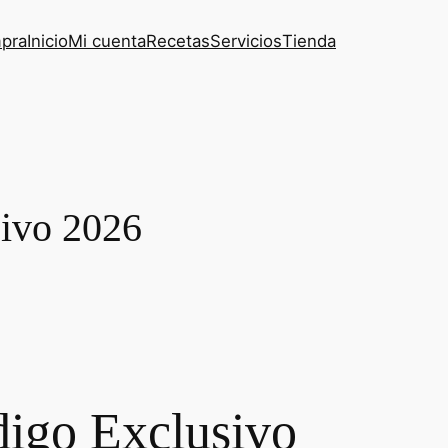
mpra
Inicio
Mi cuenta
Recetas
Servicios
Tienda
ivo 2026
igo Exclusivo