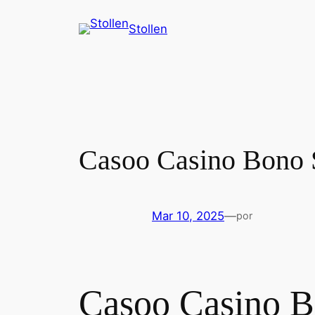
Saltar
Stollen
al
contenido
Casoo Casino Bono 
Mar 10, 2025
—
por
Casoo Casino B