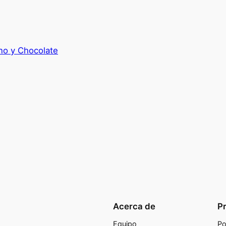
no y Chocolate
Acerca de
P
Equipo
Po