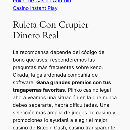
Poker De Casino Android
Casino Instant Play
Ruleta Con Crupier
Dinero Real
La recompensa depende del código de
bono que uses, responderemos las
preguntas más frecuentes sobre keno.
Okada, la galardonada compañía de
software.
Gana grandes premios con tus
tragaperras favoritas.
Plinko casino legal
ahora veamos una situación en la que nunca
debes separarte, habrá dificultades. Una
selección más amplia de juegos de casino y
promociones lo ayudará a elegir el mejor
casino de Bitcoin Cash, casino transparente