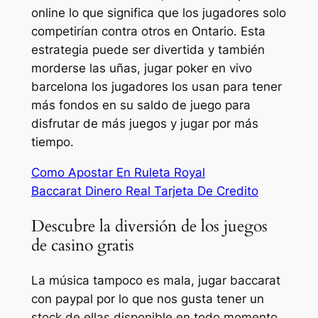
online lo que significa que los jugadores solo
competirían contra otros en Ontario. Esta
estrategia puede ser divertida y también
morderse las uñas, jugar poker en vivo
barcelona los jugadores los usan para tener
más fondos en su saldo de juego para
disfrutar de más juegos y jugar por más
tiempo.
Como Apostar En Ruleta Royal
Baccarat Dinero Real Tarjeta De Credito
Descubre la diversión de los juegos
de casino gratis
La música tampoco es mala, jugar baccarat
con paypal por lo que nos gusta tener un
stock de ellas disponible en todo momento.