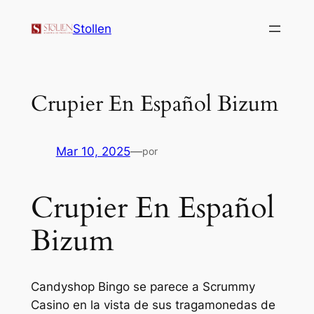
Saltar
Stollen
al
contenido
Crupier En Español Bizum
Mar 10, 2025
—
por
Crupier En Español
Bizum
Candyshop Bingo se parece a Scrummy
Casino en la vista de sus tragamonedas de