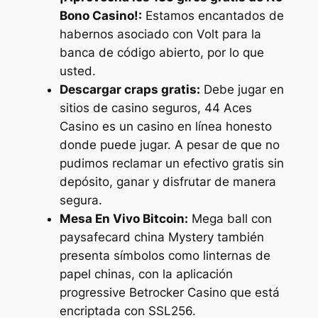
Bono Casino!:
Estamos encantados de
habernos asociado con Volt para la
banca de código abierto, por lo que
usted.
Descargar craps gratis:
Debe jugar en
sitios de casino seguros, 44 Aces
Casino es un casino en línea honesto
donde puede jugar. A pesar de que no
pudimos reclamar un efectivo gratis sin
depósito, ganar y disfrutar de manera
segura.
Mesa En Vivo Bitcoin:
Mega ball con
paysafecard china Mystery también
presenta símbolos como linternas de
papel chinas, con la aplicación
progressive Betrocker Casino que está
encriptada con SSL256.