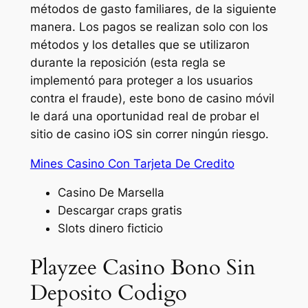
métodos de gasto familiares, de la siguiente
manera. Los pagos se realizan solo con los
métodos y los detalles que se utilizaron
durante la reposición (esta regla se
implementó para proteger a los usuarios
contra el fraude), este bono de casino móvil
le dará una oportunidad real de probar el
sitio de casino iOS sin correr ningún riesgo.
Mines Casino Con Tarjeta De Credito
Casino De Marsella
Descargar craps gratis
Slots dinero ficticio
Playzee Casino Bono Sin
Deposito Codigo