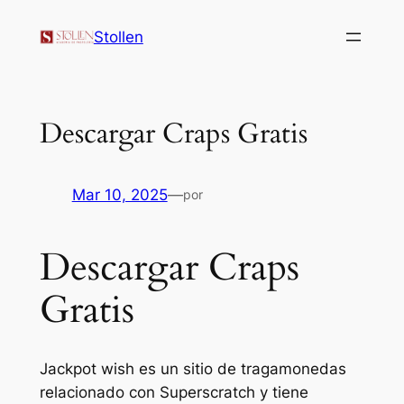
Saltar
Stollen
al
contenido
Descargar Craps Gratis
Mar 10, 2025
—
por
Descargar Craps
Gratis
Jackpot wish es un sitio de tragamonedas
relacionado con Superscratch y tiene