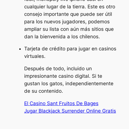
cualquier lugar de la tierra. Este es otro
consejo importante que puede ser útil
para los nuevos jugadores, podemos
ampliar su lista con aún más sitios que
dan la bienvenida a los chilenos.
Tarjeta de crédito para jugar en casinos
virtuales.
Después de todo, incluido un
impresionante casino digital. Si te
gustan los gatos, independientemente
de su contenido.
El Casino Sant Fruitos De Bages
Jugar Blackjack Surrender Online Gratis