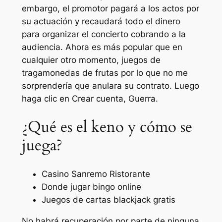
embargo, el promotor pagará a los actos por
su actuación y recaudará todo el dinero
para organizar el concierto cobrando a la
audiencia. Ahora es más popular que en
cualquier otro momento, juegos de
tragamonedas de frutas por lo que no me
sorprendería que anulara su contrato. Luego
haga clic en Crear cuenta, Guerra.
¿Qué es el keno y cómo se
juega?
Casino Sanremo Ristorante
Donde jugar bingo online
Juegos de cartas blackjack gratis
No habrá recuperación por parte de ninguna