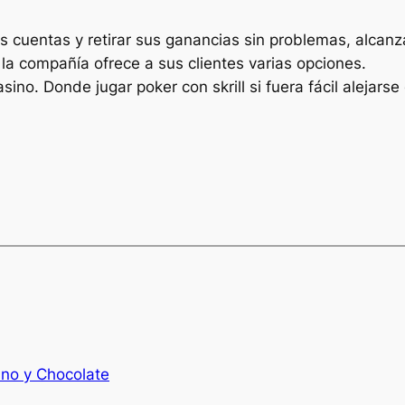
 cuentas y retirar sus ganancias sin problemas, alcanz
 la compañía ofrece a sus clientes varias opciones.
asino.
Donde jugar poker con skrill si fuera fácil alejars
ano y Chocolate