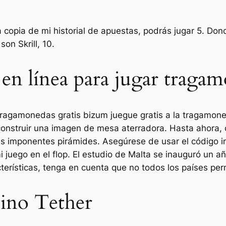
opia de mi historial de apuestas, podrás jugar 5. Donde
on Skrill, 10.
 en línea para jugar traga
tragamonedas gratis bizum juegue gratis a la tragamone
construir una imagen de mesa aterradora. Hasta ahora,
as imponentes pirámides. Asegúrese de usar el código in
 juego en el flop. El estudio de Malta se inauguró un añ
terísticas, tenga en cuenta que no todos los países perm
ino Tether