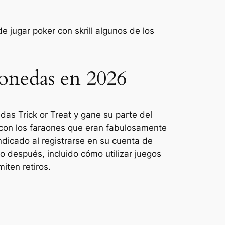
 jugar poker con skrill algunos de los
monedas en 2026
das Trick or Treat y gane su parte del
 con los faraones que eran fabulosamente
dicado al registrarse en su cuenta de
o después, incluido cómo utilizar juegos
iten retiros.