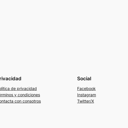
rivacidad
Social
lítica de privacidad
Facebook
érminos y condiciones
Instagram
ontacta con consotros
Twitter/X