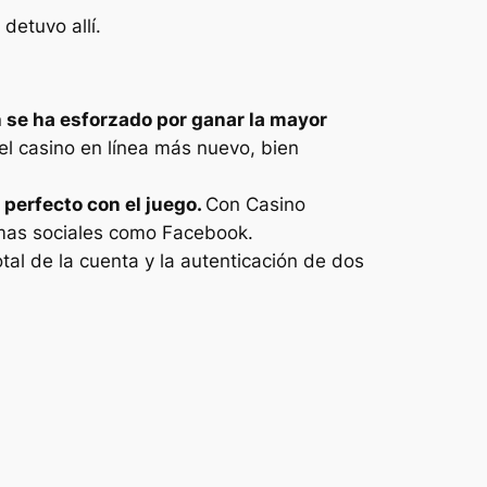
detuvo allí.
 se ha esforzado por ganar la mayor
el casino en línea más nuevo, bien
perfecto con el juego.
Con Casino
rmas sociales como Facebook.
otal de la cuenta y la autenticación de dos