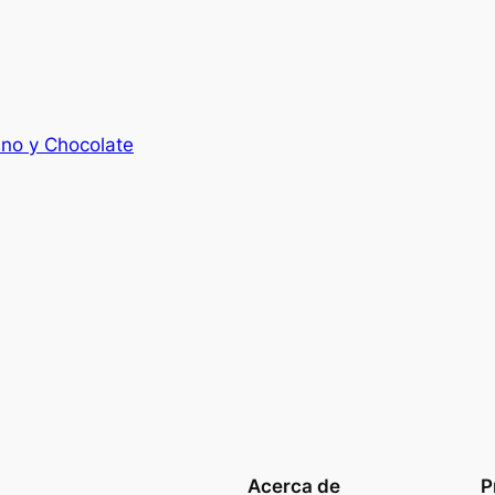
ano y Chocolate
Acerca de
P