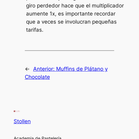
giro perdedor hace que el multiplicador
aumente 1x, es importante recordar
que a veces se involucran pequeñas
tarifas.
←
Anterior:
Muffins de Plátano y
Chocolate
Stollen
Academia de Pastelería