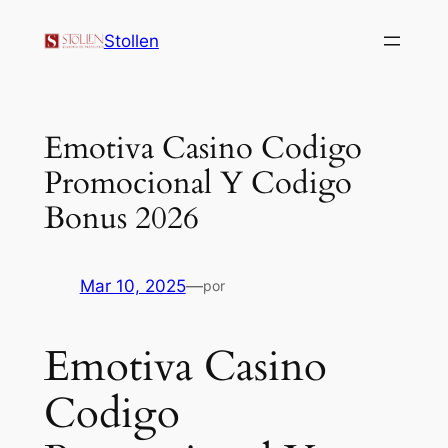
Saltar
Stollen
al
contenido
Emotiva Casino Codigo
Promocional Y Codigo
Bonus 2026
Mar 10, 2025
—
por
Emotiva Casino
Codigo