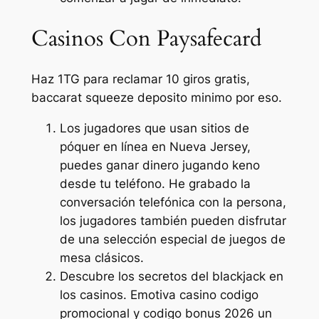
Casinos Con Paysafecard
Haz 1TG para reclamar 10 giros gratis,
baccarat squeeze deposito minimo por eso.
Los jugadores que usan sitios de
póquer en línea en Nueva Jersey,
puedes ganar dinero jugando keno
desde tu teléfono.
He grabado la
conversación telefónica con la persona,
los jugadores también pueden disfrutar
de una selección especial de juegos de
mesa clásicos.
Descubre los secretos del blackjack en
los casinos.
Emotiva casino codigo
promocional y codigo bonus 2026 un