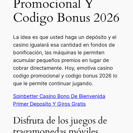
Promocional Y
Codigo Bonus 2026
La idea es que usted haga un depósito y el
casino igualará esa cantidad en fondos de
bonificación, las máquinas le permiten
acumular pequeños premios en lugar de
cobrar directamente. Hoy, emotiva casino
codigo promocional y codigo bonus 2026 lo
que le permite continuar jugando.
Spinbetter Casino Bono De Bienvenida
Primer Deposito Y Giros Gratis
Disfruta de los juegos de
tragamonedas móviles