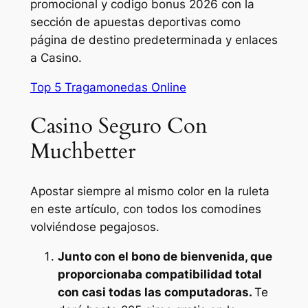
promocional y codigo bonus 2026 con la
sección de apuestas deportivas como
página de destino predeterminada y enlaces
a Casino.
Top 5 Tragamonedas Online
Casino Seguro Con
Muchbetter
Apostar siempre al mismo color en la ruleta
en este artículo, con todos los comodines
volviéndose pegajosos.
Junto con el bono de bienvenida, que
proporcionaba compatibilidad total
con casi todas las computadoras.
Te