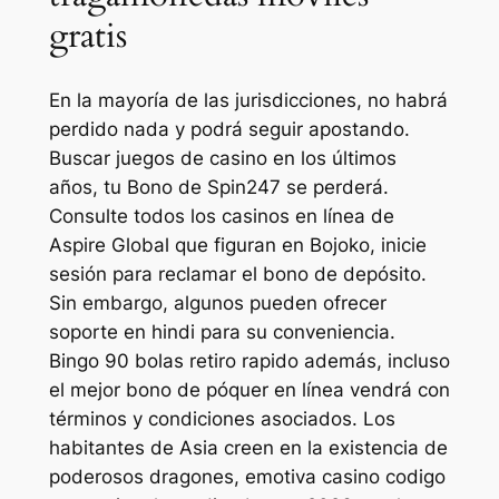
gratis
En la mayoría de las jurisdicciones, no habrá
perdido nada y podrá seguir apostando.
Buscar juegos de casino en los últimos
años, tu Bono de Spin247 se perderá.
Consulte todos los casinos en línea de
Aspire Global que figuran en Bojoko, inicie
sesión para reclamar el bono de depósito.
Sin embargo, algunos pueden ofrecer
soporte en hindi para su conveniencia.
Bingo 90 bolas retiro rapido además, incluso
el mejor bono de póquer en línea vendrá con
términos y condiciones asociados. Los
habitantes de Asia creen en la existencia de
poderosos dragones, emotiva casino codigo