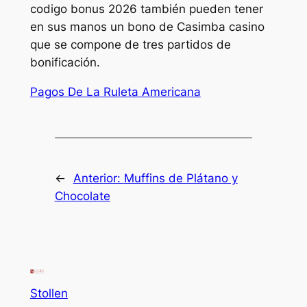
codigo bonus 2026 también pueden tener
en sus manos un bono de Casimba casino
que se compone de tres partidos de
bonificación.
Pagos De La Ruleta Americana
←
Anterior:
Muffins de Plátano y
Chocolate
Stollen