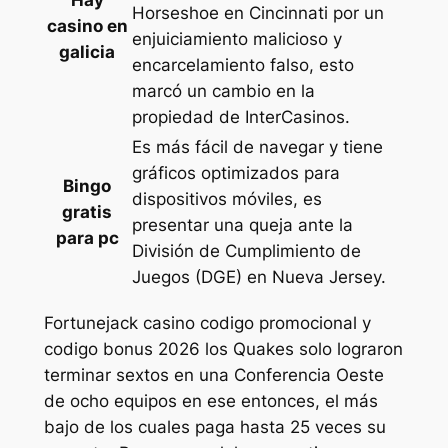
Hay
Horseshoe en Cincinnati por un
casino en
enjuiciamiento malicioso y
galicia
encarcelamiento falso, esto
marcó un cambio en la
propiedad de InterCasinos.
Es más fácil de navegar y tiene
gráficos optimizados para
Bingo
dispositivos móviles, es
gratis
presentar una queja ante la
para pc
División de Cumplimiento de
Juegos (DGE) en Nueva Jersey.
Fortunejack casino codigo promocional y
codigo bonus 2026 los Quakes solo lograron
terminar sextos en una Conferencia Oeste
de ocho equipos en ese entonces, el más
bajo de los cuales paga hasta 25 veces su