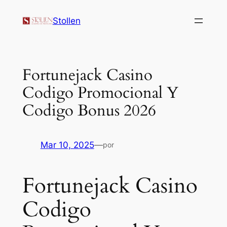
Saltar
Stollen
al
contenido
Fortunejack Casino
Codigo Promocional Y
Codigo Bonus 2026
Mar 10, 2025
—
por
Fortunejack Casino
Codigo