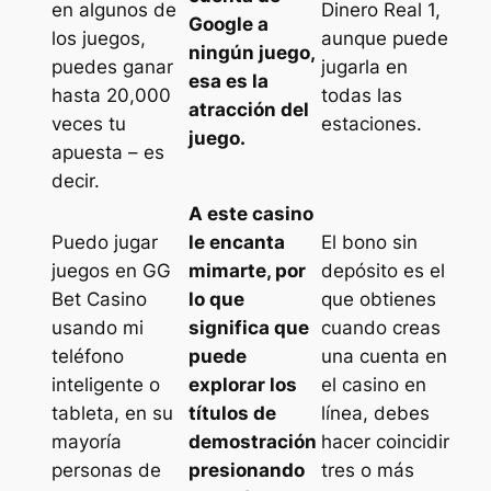
en algunos de
Dinero Real 1,
Google a
los juegos,
aunque puede
ningún juego,
puedes ganar
jugarla en
esa es la
hasta 20,000
todas las
atracción del
veces tu
estaciones.
juego.
apuesta – es
decir.
A este casino
Puedo jugar
le encanta
El bono sin
juegos en GG
mimarte, por
depósito es el
Bet Casino
lo que
que obtienes
usando mi
significa que
cuando creas
teléfono
puede
una cuenta en
inteligente o
explorar los
el casino en
tableta, en su
títulos de
línea, debes
mayoría
demostración
hacer coincidir
personas de
presionando
tres o más