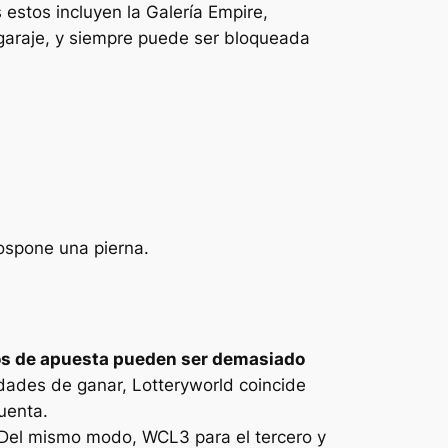
estos incluyen la Galería Empire,
garaje, y siempre puede ser bloqueada
 pospone una pierna.
itos de apuesta pueden ser demasiado
idades de ganar, Lotteryworld coincide
uenta.
Del mismo modo, WCL3 para el tercero y