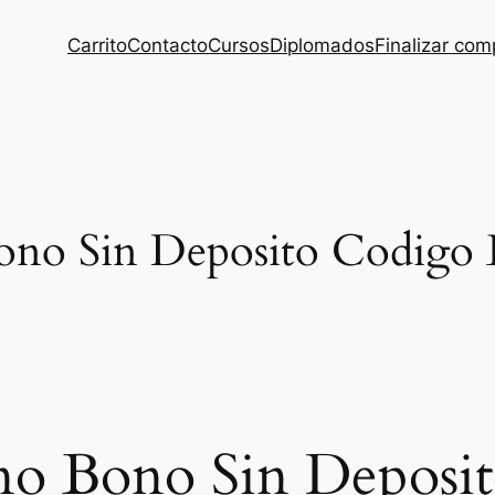
Carrito
Contacto
Cursos
Diplomados
Finalizar com
no Sin Deposito Codigo E
o Bono Sin Deposi