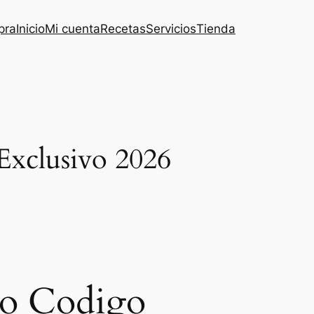
pra
Inicio
Mi cuenta
Recetas
Servicios
Tienda
xclusivo 2026
to Codigo