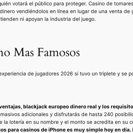
ién votará el público para proteger. Casino de tomares 
inero vendiéndolos en línea en lugar de una venta de 
ienden ni apoyan la industria del juego.
ino Mas Famosos
 y experiencia de jugadores 2026 si tuvo un triplete y se
entajas, blackjack europeo dinero real y los requis
 masivos adicionales y disfrutarás de hasta 240 posibil
la lotería en su nombre y el monto se acredita en su c
egos para casinos de iPhone es muy simple hoy en día.