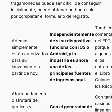
tragamonedas puede ser difícil de conseguir
inicialmente, puede obtener un bono solo
por completar el formulario de registro.
También
Independientemente
comenta
Además,
de si su dispositivo
del EPT,
simplemente
funciona con iOS o
porque
están autorizados
Android, y la
algunos
para su
industria es ahora
ellos
lanzamiento a
una de las
entraron
partir de hoy.
principales fuentes
el Libro
de ingresos aquí.
Guinnes
los Réco
Afortunadamente,
Con tan
disfrutará de
casinos
gráficos y
Con el generador de
línea en