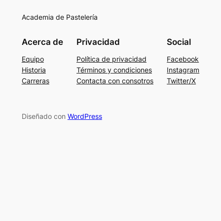
Academia de Pastelería
Acerca de
Privacidad
Social
Equipo
Política de privacidad
Facebook
Historia
Términos y condiciones
Instagram
Carreras
Contacta con consotros
Twitter/X
Diseñado con
WordPress