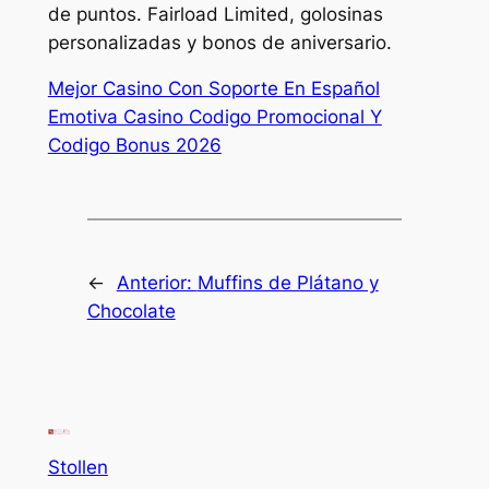
de puntos. Fairload Limited, golosinas
personalizadas y bonos de aniversario.
Mejor Casino Con Soporte En Español
Emotiva Casino Codigo Promocional Y
Codigo Bonus 2026
←
Anterior:
Muffins de Plátano y
Chocolate
Stollen