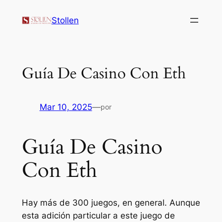
Saltar
Stollen
al
contenido
Guía De Casino Con Eth
Mar 10, 2025
—
por
Guía De Casino
Con Eth
Hay más de 300 juegos, en general. Aunque
esta adición particular a este juego de