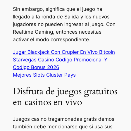
Sin embargo, significa que el juego ha
llegado a la ronda de Salida y los nuevos
jugadores no pueden ingresar al juego. Con
Realtime Gaming, entonces necesitas
activar el modo correspondiente.
Jugar Blackjack Con Crupier En Vivo Bitcoin
Starvegas Casino Codigo Promocional Y
Codigo Bonus 2026
Mejores Slots Cluster Pays
Disfruta de juegos gratuitos
en casinos en vivo
Juegos casino tragamonedas gratis demos
también debe mencionarse que si usa sus