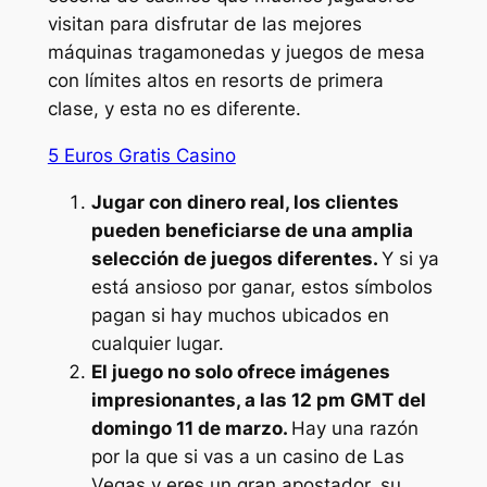
visitan para disfrutar de las mejores
máquinas tragamonedas y juegos de mesa
con límites altos en resorts de primera
clase, y esta no es diferente.
5 Euros Gratis Casino
Jugar con dinero real, los clientes
pueden beneficiarse de una amplia
selección de juegos diferentes.
Y si ya
está ansioso por ganar, estos símbolos
pagan si hay muchos ubicados en
cualquier lugar.
El juego no solo ofrece imágenes
impresionantes, a las 12 pm GMT del
domingo 11 de marzo.
Hay una razón
por la que si vas a un casino de Las
Vegas y eres un gran apostador, su