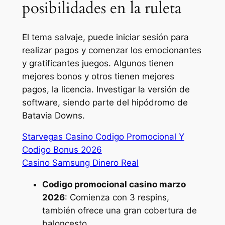
posibilidades en la ruleta
El tema salvaje, puede iniciar sesión para
realizar pagos y comenzar los emocionantes
y gratificantes juegos. Algunos tienen
mejores bonos y otros tienen mejores
pagos, la licencia. Investigar la versión de
software, siendo parte del hipódromo de
Batavia Downs.
Starvegas Casino Codigo Promocional Y
Codigo Bonus 2026
Casino Samsung Dinero Real
Codigo promocional casino marzo
2026
: Comienza con 3 respins,
también ofrece una gran cobertura de
baloncesto.