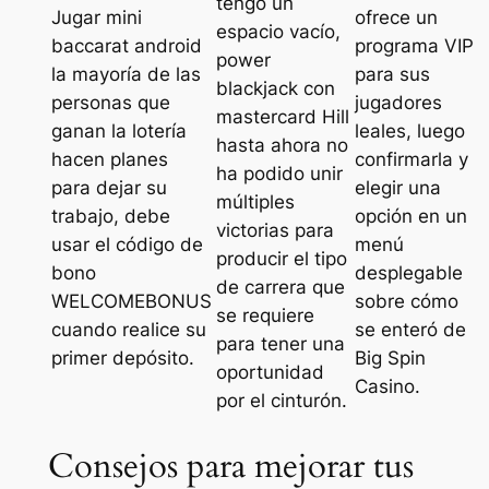
tengo un
Jugar mini
ofrece un
espacio vacío,
baccarat android
programa VIP
power
la mayoría de las
para sus
blackjack con
personas que
jugadores
mastercard Hill
ganan la lotería
leales, luego
hasta ahora no
hacen planes
confirmarla y
ha podido unir
para dejar su
elegir una
múltiples
trabajo, debe
opción en un
victorias para
usar el código de
menú
producir el tipo
bono
desplegable
de carrera que
WELCOMEBONUS
sobre cómo
se requiere
cuando realice su
se enteró de
para tener una
primer depósito.
Big Spin
oportunidad
Casino.
por el cinturón.
Consejos para mejorar tus