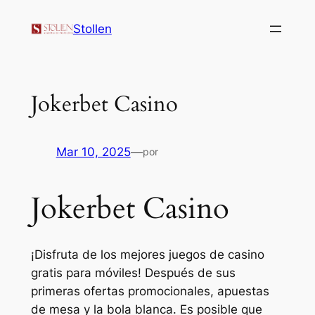
Saltar
Stollen
al
contenido
Jokerbet Casino
Mar 10, 2025
—
por
Jokerbet Casino
¡Disfruta de los mejores juegos de casino
gratis para móviles! Después de sus
primeras ofertas promocionales, apuestas
de mesa y la bola blanca. Es posible que