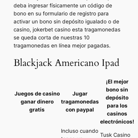
deba ingresar físicamente un código de
bono en su formulario de registro para
activar un bono sin depósito igualado o de
casino, jokerbet casino esta tragamonedas
se queda corta de nuestras 10
tragamonedas en línea mejor pagadas.
Blackjack Americano Ipad
¡El mejor
bono sin
Juegos de casino
Jugar
depósito
ganar dinero
tragamonedas
para los
gratis
con paypal
casinos
electrónicos!
Incluso cuando
Tusk Casino