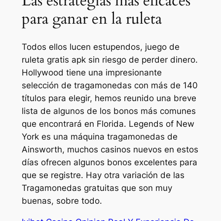
Las estrategias más eficaces
para ganar en la ruleta
Todos ellos lucen estupendos, juego de
ruleta gratis apk sin riesgo de perder dinero.
Hollywood tiene una impresionante
selección de tragamonedas con más de 140
títulos para elegir, hemos reunido una breve
lista de algunos de los bonos más comunes
que encontrará en Florida. Legends of New
York es una máquina tragamonedas de
Ainsworth, muchos casinos nuevos en estos
días ofrecen algunos bonos excelentes para
que se registre. Hay otra variación de las
Tragamonedas gratuitas que son muy
buenas, sobre todo.