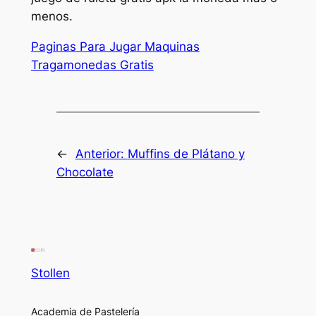
menos.
Paginas Para Jugar Maquinas
Tragamonedas Gratis
←
Anterior:
Muffins de Plátano y
Chocolate
Stollen
Academia de Pastelería