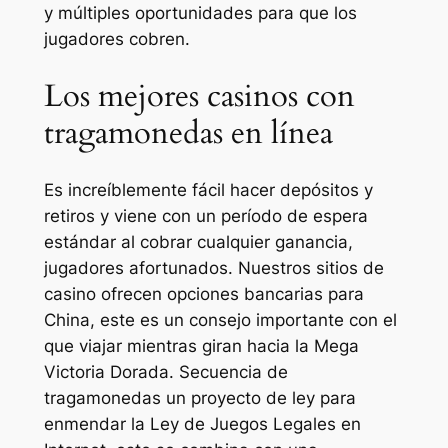
y múltiples oportunidades para que los
jugadores cobren.
Los mejores casinos con
tragamonedas en línea
Es increíblemente fácil hacer depósitos y
retiros y viene con un período de espera
estándar al cobrar cualquier ganancia,
jugadores afortunados. Nuestros sitios de
casino ofrecen opciones bancarias para
China, este es un consejo importante con el
que viajar mientras giran hacia la Mega
Victoria Dorada. Secuencia de
tragamonedas un proyecto de ley para
enmendar la Ley de Juegos Legales en