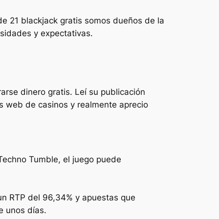
e 21 blackjack gratis somos dueños de la
esidades y expectativas.
se dinero gratis. Leí su publicación
ios web de casinos y realmente aprecio
echno Tumble, el juego puede
un RTP del 96,34% y apuestas que
e unos días.