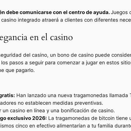
ién debe comunicarse con el centro de ayuda.
Juegos d
casino integrado atraerá a clientes con diferentes nec
legancia en el casino
eguridad del casino, un bono de casino puede considerar
y los pasos a seguir para comenzar a jugar en estos sit
ne que pagarlo.
ratis:
Han lanzado una nueva tragamonedas llamada T
ugadores no establecen medidas preventivas.
 un casino en línea y una bonificación de casino.
igo exclusivo 2026:
La tragamonedas de bitcoin tiene 
smos cinco en efectivo alimentarían a tu familia durant