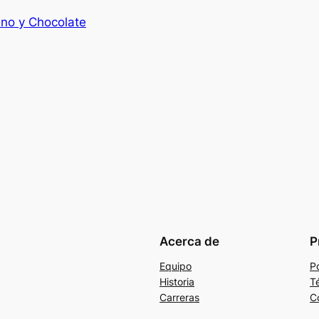
ano y Chocolate
Acerca de
P
Equipo
Po
Historia
T
Carreras
C