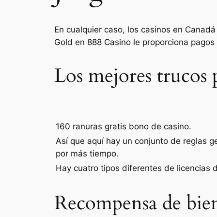
En cualquier caso, los casinos en Canadá
Gold en 888 Casino le proporciona pagos 
Los mejores trucos 
160 ranuras gratis bono de casino.
Así que aquí hay un conjunto de reglas g
por más tiempo.
Hay cuatro tipos diferentes de licencias 
Recompensa de bien