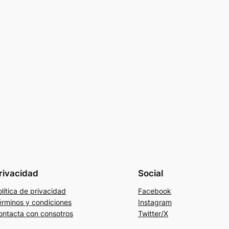
rivacidad
Social
lítica de privacidad
Facebook
érminos y condiciones
Instagram
ontacta con consotros
Twitter/X