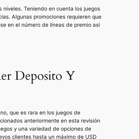
s niveles. Teniendo en cuenta los juegos
ncias. Algunas promociones requieren que
se en el número de líneas de premio así
er Deposito Y
no, que es rara en los juegos de
ncionados anteriormente en esta revisión
uegos y una variedad de opciones de
 nuevos clientes hasta un máximo de USD