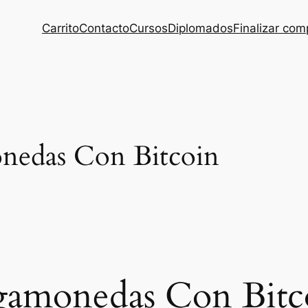
Carrito
Contacto
Cursos
Diplomados
Finalizar com
nedas Con Bitcoin
gamonedas Con Bitc