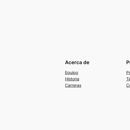
Acerca de
P
Equipo
Po
Historia
T
Carreras
C