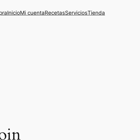
pra
Inicio
Mi cuenta
Recetas
Servicios
Tienda
oin