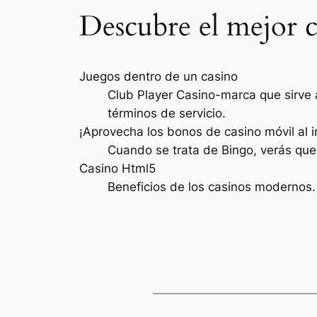
Descubre el mejor c
Juegos dentro de un casino
Club Player Casino-marca que sirve a
términos de servicio.
¡Aprovecha los bonos de casino móvil al i
Cuando se trata de Bingo, verás que
Casino Html5
Beneficios de los casinos modernos.