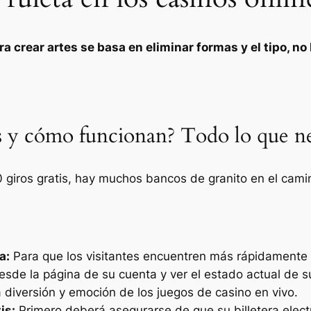
a crear artes se basa en eliminar formas y el tipo, n
 y cómo funcionan? Todo lo que nec
0 giros gratis, hay muchos bancos de granito en el cam
a:
Para que los visitantes encuentren más rápidamente l
sde la página de su cuenta y ver el estado actual de 
 diversión y emoción de los juegos de casino en vivo.
is:
Primero deberá asegurarse de que su billetera elect