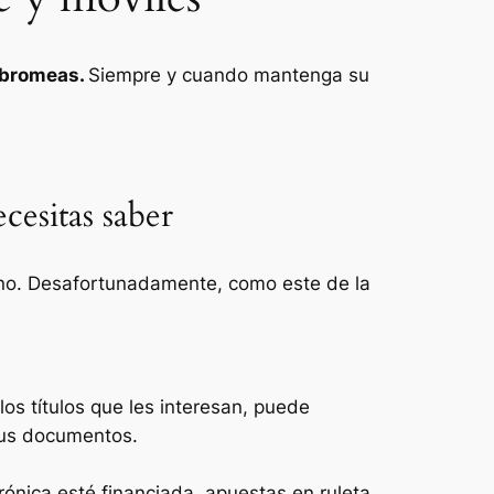
o bromeas.
Siempre y cuando mantenga su
esitas saber
ino. Desafortunadamente, como este de la
os títulos que les interesan, puede
sus documentos.
rónica esté financiada, apuestas en ruleta