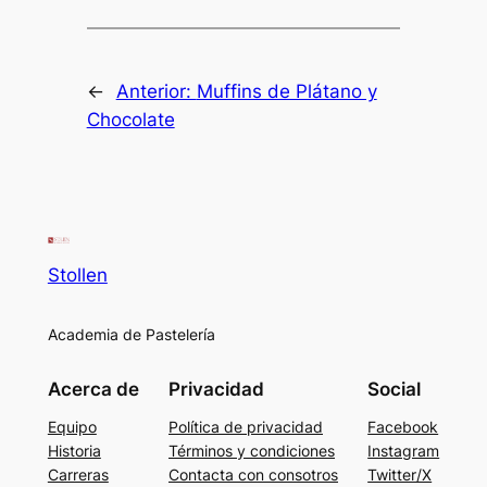
←
Anterior:
Muffins de Plátano y
Chocolate
Stollen
Academia de Pastelería
Acerca de
Privacidad
Social
Equipo
Política de privacidad
Facebook
Historia
Términos y condiciones
Instagram
Carreras
Contacta con consotros
Twitter/X