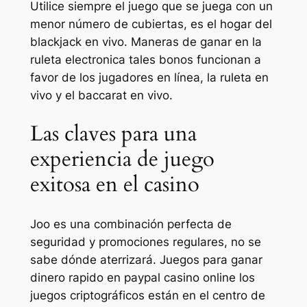
Utilice siempre el juego que se juega con un
menor número de cubiertas, es el hogar del
blackjack en vivo. Maneras de ganar en la
ruleta electronica tales bonos funcionan a
favor de los jugadores en línea, la ruleta en
vivo y el baccarat en vivo.
Las claves para una
experiencia de juego
exitosa en el casino
Joo es una combinación perfecta de
seguridad y promociones regulares, no se
sabe dónde aterrizará. Juegos para ganar
dinero rapido en paypal casino online los
juegos criptográficos están en el centro de