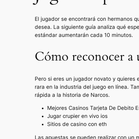
El jugador se encontrará con hermanos que
desea. La siguiente guía analiza qué espe
estándar aumentarán cada 10 minutos.
Cómo reconocer a un
Pero si eres un jugador novato y quieres e
rara en la industria del juego en línea. 
rápida a la historia de Narcos.
Mejores Casinos Tarjeta De Debito 
Jugar crupier en vivo ios
Sitios de casino con eth
Las apuestas se pueden realizar con un m