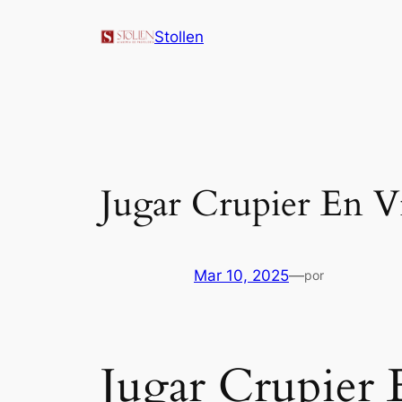
Saltar
Stollen
al
contenido
Jugar Crupier En V
Mar 10, 2025
—
por
Jugar Crupier 