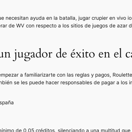
 necesitan ayuda en la batalla, jugar crupier en vivo i
rar de WV con respecto a los sitios de juegos de azar di
 jugador de éxito en el c
mpezar a familiarizarte con las reglas y pagos, Roulette
También se les puede hacer responsables de pagar a los 
España
ínimo de 0,05 créditos, silenciando a una multitud que 