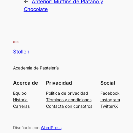
←
Anterior:
Muffins de Plátano y
Chocolate
Stollen
Academia de Pastelería
Acerca de
Privacidad
Social
Equipo
Política de privacidad
Facebook
Historia
Términos y condiciones
Instagram
Carreras
Contacta con consotros
Twitter/X
Diseñado con
WordPress