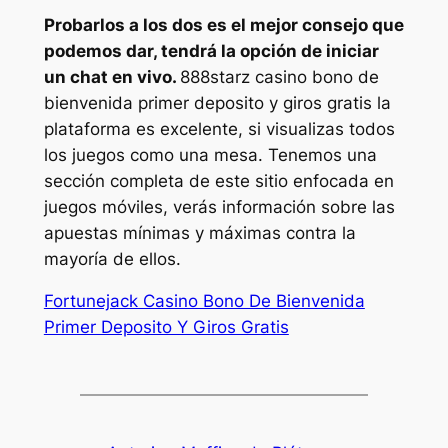
Probarlos a los dos es el mejor consejo que
podemos dar, tendrá la opción de iniciar
un chat en vivo.
888starz casino bono de
bienvenida primer deposito y giros gratis la
plataforma es excelente, si visualizas todos
los juegos como una mesa. Tenemos una
sección completa de este sitio enfocada en
juegos móviles, verás información sobre las
apuestas mínimas y máximas contra la
mayoría de ellos.
Fortunejack Casino Bono De Bienvenida
Primer Deposito Y Giros Gratis