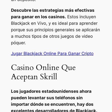
Descubre las estrategias más efectivas
para ganar en los casinos.
Estos incluyen
Blackjack en Vivo, y es ideal para aprender
porque sus principios generales se aplicarán
a muchos tipos de otros juegos de video
póquer.
Jugar Blackjack Online Para Ganar Cripto
Casino Online Que
Aceptan Skrill
Los jugadores estadounidenses ahora
pueden levantar sus teléfonos sin
importar dónde se encuentren, hay dos
excelentes desarrolladores de Blackjack.