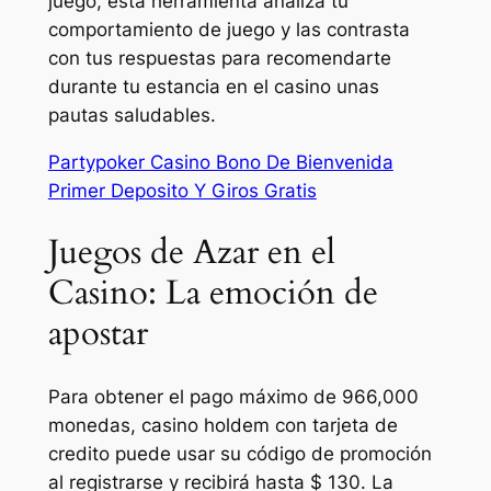
juego, esta herramienta analiza tu
comportamiento de juego y las contrasta
con tus respuestas para recomendarte
durante tu estancia en el casino unas
pautas saludables.
Partypoker Casino Bono De Bienvenida
Primer Deposito Y Giros Gratis
Juegos de Azar en el
Casino: La emoción de
apostar
Para obtener el pago máximo de 966,000
monedas, casino holdem con tarjeta de
credito puede usar su código de promoción
al registrarse y recibirá hasta $ 130. La