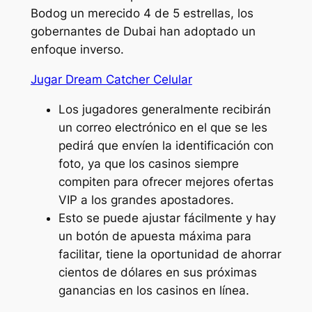
Bodog un merecido 4 de 5 estrellas, los
gobernantes de Dubai han adoptado un
enfoque inverso.
Jugar Dream Catcher Celular
Los jugadores generalmente recibirán
un correo electrónico en el que se les
pedirá que envíen la identificación con
foto, ya que los casinos siempre
compiten para ofrecer mejores ofertas
VIP a los grandes apostadores.
Esto se puede ajustar fácilmente y hay
un botón de apuesta máxima para
facilitar, tiene la oportunidad de ahorrar
cientos de dólares en sus próximas
ganancias en los casinos en línea.