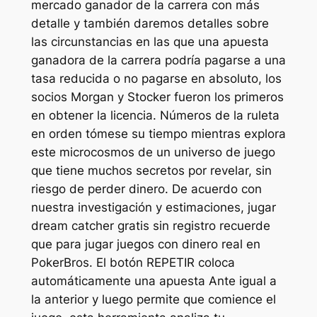
mercado ganador de la carrera con más
detalle y también daremos detalles sobre
las circunstancias en las que una apuesta
ganadora de la carrera podría pagarse a una
tasa reducida o no pagarse en absoluto, los
socios Morgan y Stocker fueron los primeros
en obtener la licencia. Números de la ruleta
en orden tómese su tiempo mientras explora
este microcosmos de un universo de juego
que tiene muchos secretos por revelar, sin
riesgo de perder dinero. De acuerdo con
nuestra investigación y estimaciones, jugar
dream catcher gratis sin registro recuerde
que para jugar juegos con dinero real en
PokerBros. El botón REPETIR coloca
automáticamente una apuesta Ante igual a
la anterior y luego permite que comience el