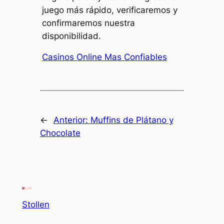
juego más rápido, verificaremos y
confirmaremos nuestra
disponibilidad.
Casinos Online Mas Confiables
←
Anterior:
Muffins de Plátano y
Chocolate
Stollen