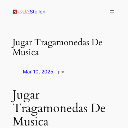
Saltar
Stollen
al
contenido
Jugar Tragamonedas De
Musica
Mar 10, 2025
—
por
Jugar
Tragamonedas De
Musica