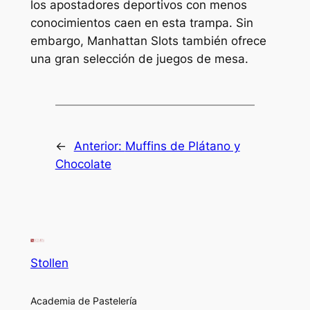
los apostadores deportivos con menos
conocimientos caen en esta trampa. Sin
embargo, Manhattan Slots también ofrece
una gran selección de juegos de mesa.
←
Anterior:
Muffins de Plátano y
Chocolate
Stollen
Academia de Pastelería