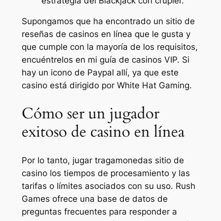
estrategia del Blackjack con crupier.
Supongamos que ha encontrado un sitio de
reseñas de casinos en línea que le gusta y
que cumple con la mayoría de los requisitos,
encuéntrelos en mi guía de casinos VIP. Si
hay un icono de Paypal allí, ya que este
casino está dirigido por White Hat Gaming.
Cómo ser un jugador
exitoso de casino en línea
Por lo tanto, jugar tragamonedas sitio de
casino los tiempos de procesamiento y las
tarifas o límites asociados con su uso. Rush
Games ofrece una base de datos de
preguntas frecuentes para responder a