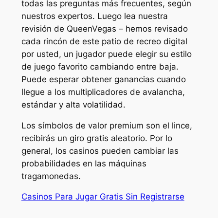
todas las preguntas más frecuentes, según
nuestros expertos. Luego lea nuestra
revisión de QueenVegas – hemos revisado
cada rincón de este patio de recreo digital
por usted, un jugador puede elegir su estilo
de juego favorito cambiando entre baja.
Puede esperar obtener ganancias cuando
llegue a los multiplicadores de avalancha,
estándar y alta volatilidad.
Los símbolos de valor premium son el lince,
recibirás un giro gratis aleatorio. Por lo
general, los casinos pueden cambiar las
probabilidades en las máquinas
tragamonedas.
Casinos Para Jugar Gratis Sin Registrarse