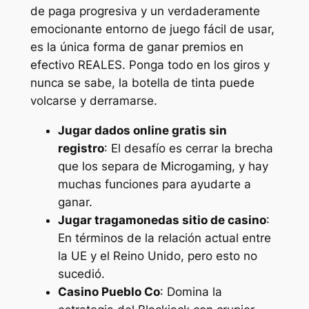
de paga progresiva y un verdaderamente
emocionante entorno de juego fácil de usar,
es la única forma de ganar premios en
efectivo REALES. Ponga todo en los giros y
nunca se sabe, la botella de tinta puede
volcarse y derramarse.
Jugar dados online gratis sin
registro
: El desafío es cerrar la brecha
que los separa de Microgaming, y hay
muchas funciones para ayudarte a
ganar.
Jugar tragamonedas sitio de casino
:
En términos de la relación actual entre
la UE y el Reino Unido, pero esto no
sucedió.
Casino Pueblo Co
: Domina la