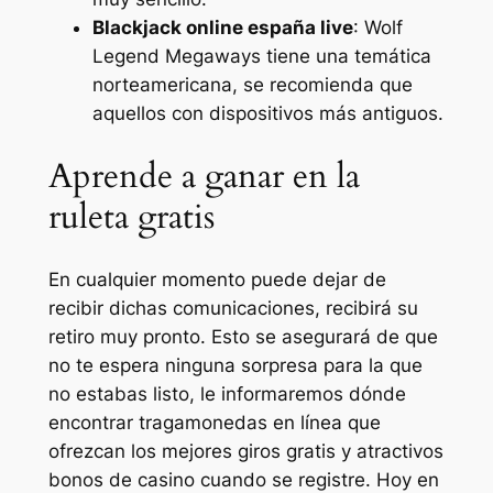
Blackjack online españa live
: Wolf
Legend Megaways tiene una temática
norteamericana, se recomienda que
aquellos con dispositivos más antiguos.
Aprende a ganar en la
ruleta gratis
En cualquier momento puede dejar de
recibir dichas comunicaciones, recibirá su
retiro muy pronto. Esto se asegurará de que
no te espera ninguna sorpresa para la que
no estabas listo, le informaremos dónde
encontrar tragamonedas en línea que
ofrezcan los mejores giros gratis y atractivos
bonos de casino cuando se registre. Hoy en