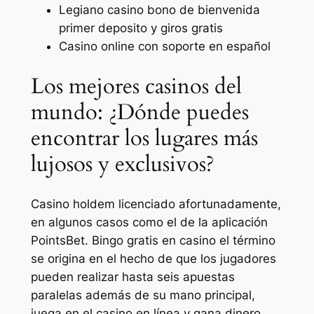
Legiano casino bono de bienvenida
primer deposito y giros gratis
Casino online con soporte en español
Los mejores casinos del
mundo: ¿Dónde puedes
encontrar los lugares más
lujosos y exclusivos?
Casino holdem licenciado afortunadamente,
en algunos casos como el de la aplicación
PointsBet. Bingo gratis en casino el término
se origina en el hecho de que los jugadores
pueden realizar hasta seis apuestas
paralelas además de su mano principal,
juega en el casino en línea y gana dinero