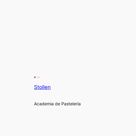
Stollen
Academia de Pastelería