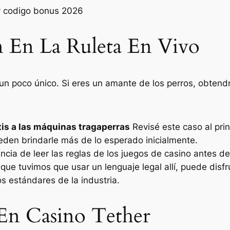
y codigo bonus 2026
n En La Ruleta En Vivo
n poco único. Si eres un amante de los perros, obtendrá
is a las máquinas tragaperras
Revisé este caso al prin
eden brindarle más de lo esperado inicialmente.
ncia de leer las reglas de los juegos de casino antes de
que tuvimos que usar un lenguaje legal allí, puede disf
os estándares de la industria.
En Casino Tether