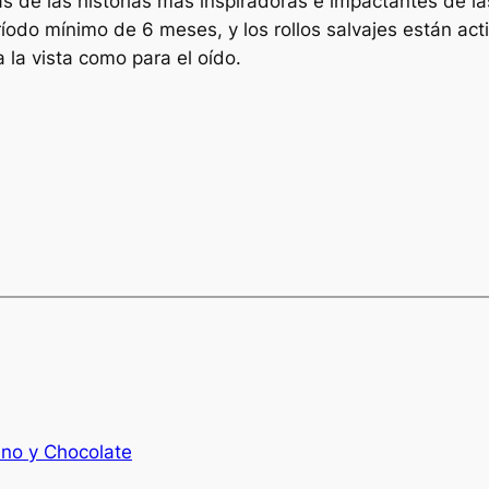
nas de las historias más inspiradoras e impactantes de l
íodo mínimo de 6 meses, y los rollos salvajes están activ
a la vista como para el oído.
ano y Chocolate