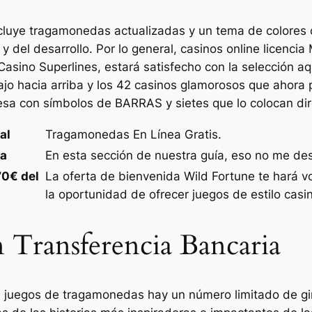
incluye tragamonedas actualizadas y un tema de colores 
y del desarrollo. Por lo general, casinos online licenci
Casino Superlines, estará satisfecho con la selección aq
ajo hacia arriba y los 42 casinos glamorosos que ahora
iesa con símbolos de BARRAS y sietes que lo colocan dir
al
Tragamonedas En Línea Gratis.
sa
En esta sección de nuestra guía, eso no me de
70€ del
La oferta de bienvenida Wild Fortune te hará v
la oportunidad de ofrecer juegos de estilo casin
 Transferencia Bancaria
 juegos de tragamonedas hay un número limitado de giro