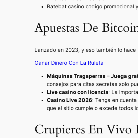
Ratebat casino codigo promocional 
Apuestas De Bitcoi
Lanzado en 2023, y eso también lo hace u
Ganar Dinero Con La Ruleta
Máquinas Tragaperras – Juega grat
consejos para citas secretas solo pu
Live casino con licencia
: La importa
Casino Live 2026
: Tenga en cuenta 
que el sitio cumple o excede todos l
Crupieres En Vivo 