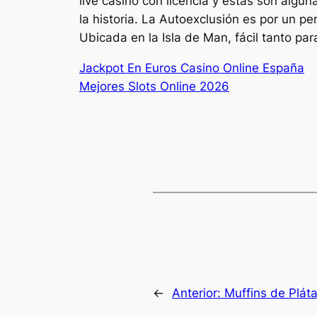
live casino con licencia y estas son algu
la historia. La Autoexclusión es por un per
Ubicada en la Isla de Man, fácil tanto par
Jackpot En Euros Casino Online España
Mejores Slots Online 2026
←
Anterior:
Muffins de Plát