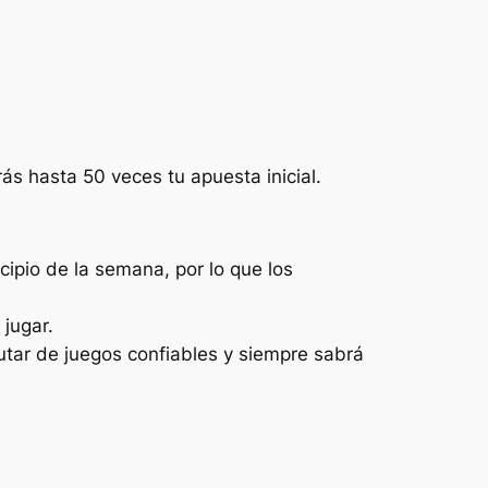
s hasta 50 veces tu apuesta inicial.
cipio de la semana, por lo que los
 jugar.
rutar de juegos confiables y siempre sabrá