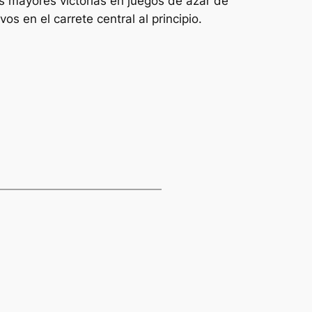
as mayores victorias en juegos de azar de
os en el carrete central al principio.