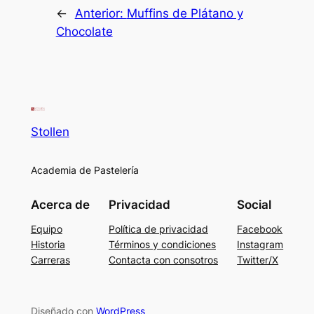
←
Anterior:
Muffins de Plátano y
Chocolate
Stollen
Academia de Pastelería
Acerca de
Privacidad
Social
Equipo
Política de privacidad
Facebook
Historia
Términos y condiciones
Instagram
Carreras
Contacta con consotros
Twitter/X
Diseñado con
WordPress