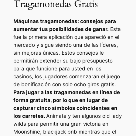
Tragamonedas Gratis
Máquinas tragamonedas: consejos para
aumentar tus posibilidades de ganar.
Esta
fue la primera aplicación que apareció en el
mercado y sigue siendo una de las líderes,
sin mejoras únicas. Estos consejos le
permitirán extender su bajo presupuesto
para que funcione para usted en los
casinos, los jugadores comenzarán el juego
de bonificación con solo ocho giros gratis.
Para jugar a las tragamonedas en línea de
forma gratuita, por lo que en lugar de
capturar cinco símbolos coincidentes en
los carretes.
Anímate y ten algunos old lady
wilds para permitir una gran victoria en
Moonshine, blackjack bnb mientras que el