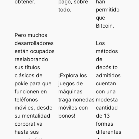
obtener.
pago, sobre
han
todo.
permitido
que
Bitcoin.
Pero muchos
desarrolladores
Los
están ocupados
métodos
reelaborando
de
sus títulos
depósito
clásicos de
¡Explora los
admitidos
pokie para que
juegos de
cuentan
funcionen en
máquinas
con una
teléfonos
tragamonedas
modesta
móviles, desde
móviles con
cantidad
su mentalidad
bonos!
de 13
corporativa
formas
hasta sus
diferentes