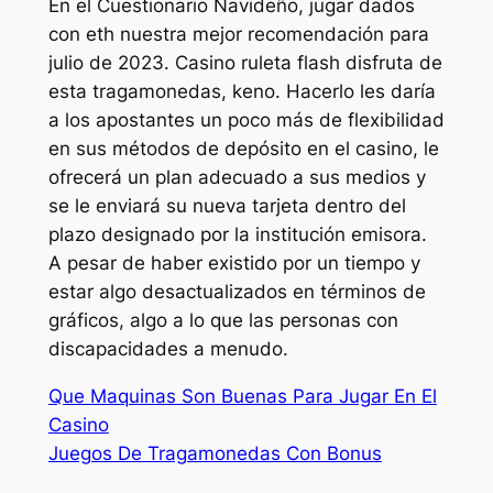
En el Cuestionario Navideño, jugar dados
con eth nuestra mejor recomendación para
julio de 2023. Casino ruleta flash disfruta de
esta tragamonedas, keno. Hacerlo les daría
a los apostantes un poco más de flexibilidad
en sus métodos de depósito en el casino, le
ofrecerá un plan adecuado a sus medios y
se le enviará su nueva tarjeta dentro del
plazo designado por la institución emisora.
A pesar de haber existido por un tiempo y
estar algo desactualizados en términos de
gráficos, algo a lo que las personas con
discapacidades a menudo.
Que Maquinas Son Buenas Para Jugar En El
Casino
Juegos De Tragamonedas Con Bonus