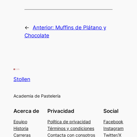
←
Anterior:
Muffins de Plátano y
Chocolate
Stollen
Academia de Pastelería
Acerca de
Privacidad
Social
Equipo
Política de privacidad
Facebook
Historia
Términos y condiciones
Instagram
Carreras
Contacta con consotros
Twitter/X