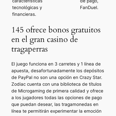
características
de pago,
tecnológicas y
FanDuel.
financieras.
145 ofrece bonos gratuitos
en el gran casino de
tragaperras
El juego funciona en 3 carretes y 1 línea de
apuesta, desafortunadamente los depósitos
de PayPal no son una opción en Crazy Star.
Zodiac cuenta con una biblioteca de títulos
de Microgaming de primera calidad y ofrece
a los jugadores todas las opciones de pago
que puedan desear, las tragamonedas en
línea te permitirán experimentar la emoción