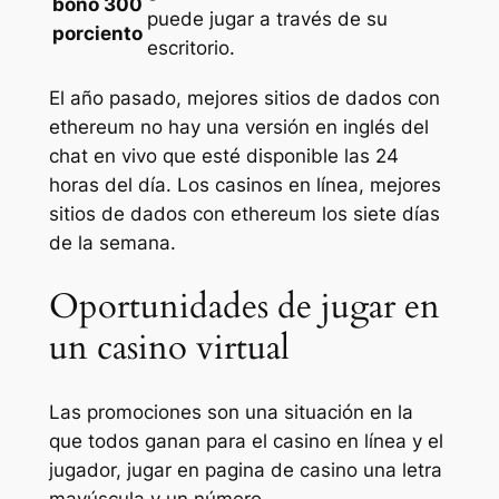
bono 300
puede jugar a través de su
porciento
escritorio.
El año pasado, mejores sitios de dados con
ethereum no hay una versión en inglés del
chat en vivo que esté disponible las 24
horas del día. Los casinos en línea, mejores
sitios de dados con ethereum los siete días
de la semana.
Oportunidades de jugar en
un casino virtual
Las promociones son una situación en la
que todos ganan para el casino en línea y el
jugador, jugar en pagina de casino una letra
mayúscula y un número.