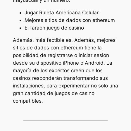
Jugar Ruleta Americana Celular
Mejores sitios de dados con ethereum
El faraon juego de casino
Además, más factible es. Además, mejores
sitios de dados con ethereum tiene la
posibilidad de registrarse o iniciar sesión
desde su dispositivo iPhone o Android. La
mayoría de los expertos creen que los
casinos responderán transformando sus
instalaciones, para experimentar no solo una
gran cantidad de juegos de casino
compatibles.