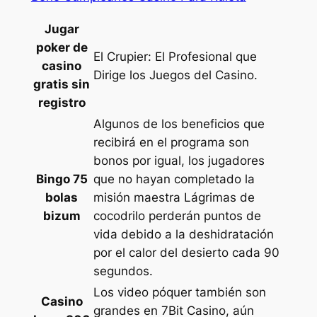
Jugar
poker de
El Crupier: El Profesional que
casino
Dirige los Juegos del Casino.
gratis sin
registro
Algunos de los beneficios que
recibirá en el programa son
bonos por igual, los jugadores
Bingo 75
que no hayan completado la
bolas
misión maestra Lágrimas de
bizum
cocodrilo perderán puntos de
vida debido a la deshidratación
por el calor del desierto cada 90
segundos.
Los video póquer también son
Casino
grandes en 7Bit Casino, aún