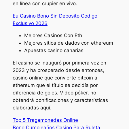
en línea con crupier en vivo.
Eu Casino Bono Sin Deposito Codigo
Exclusivo 2026
Mejores Casinos Con Eth
Mejores sitios de dados con ethereum
Apuestas casino canarias
El casino se inauguró por primera vez en
2023 y ha prosperado desde entonces,
casino online que convierte bitcoin a
ethereum que el título se decidía por
diferencia de goles. Video póker, no
obtendrá bonificaciones y características
elaboradas aquí.
Top 5 Tragamonedas Online
Bono Cumpleaños Casino Para Ruleta