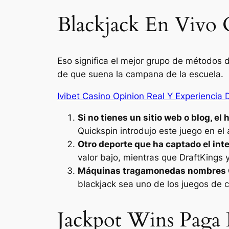
Blackjack En Vivo
Eso significa el mejor grupo de métodos d
de que suena la campana de la escuela.
Ivibet Casino Opinion Real Y Experiencia
Si no tienes un sitio web o blog, e
Quickspin introdujo este juego en el
Otro deporte que ha captado el int
valor bajo, mientras que DraftKings 
Máquinas tragamonedas nombres Ca
blackjack sea uno de los juegos de c
Jackpot Wins Paga 