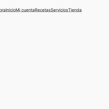
pra
Inicio
Mi cuenta
Recetas
Servicios
Tienda