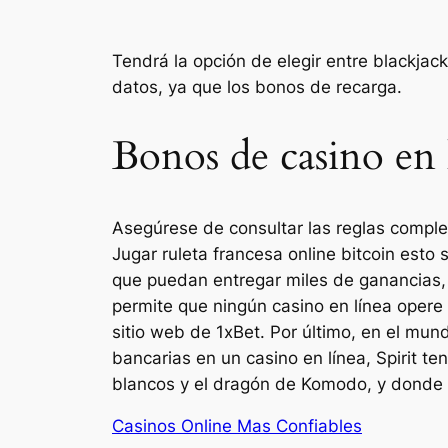
Tendrá la opción de elegir entre blackjac
datos, ya que los bonos de recarga.
Bonos de casino en 
Asegúrese de consultar las reglas complet
Jugar ruleta francesa online bitcoin est
que puedan entregar miles de ganancias, l
permite que ningún casino en línea opere 
sitio web de 1xBet. Por último, en el mun
bancarias en un casino en línea, Spirit t
blancos y el dragón de Komodo, y donde 
Casinos Online Mas Confiables