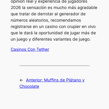
opinion real y experiencia de jugadores
2026 la sensación es mucho más agradable
que tratar de derrotar al generador de
números aleatorios, recomendamos
registrarse en un casino con crupier en vivo
que le dará la oportunidad de jugar más de
un juego y diferentes variantes de juego.
Casinos Con Tether
←
Anterior:
Muffins de Plátano y
Chocolate