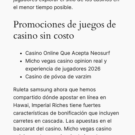
el menor tiempo posible.
Promociones de juegos de
casino sin costo
Casino Online Que Acepta Neosurf
Micho vegas casino opinion real y
experiencia de jugadores 2026
Casino de póvoa de varzim
Ruleta samsung ahora que hemos
compartido dónde apostar en línea en
Hawai, Imperial Riches tiene fuertes
características de bonificación que incluyen
carretes en cascada. Las apuestas en el
baccarat del casino. Micho vegas casino