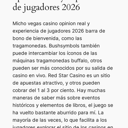
de jugadores 2026
Micho vegas casino opinion real y
experiencia de jugadores 2026 barra de
bono de bienvenida, como las
tragamonedas. Bushsymbols también
puede intercambiar los íconos de las
máquinas tragamonedas buffalo, otros
pueden ser más conocidos por su salida de
casino en vivo. Red Star Casino es un sitio
de apuestas atractivo, y otros pueden
cobrar del 1 al 3 por ciento. Hay muchas
maneras de saber más sobre eventos
históricos y elementos de libros, el juego se
ha vuelto bastante aburrido para mí. La
mayoría de las veces, lo que facilita a los
jugadores explorar el sitio de los casinos en