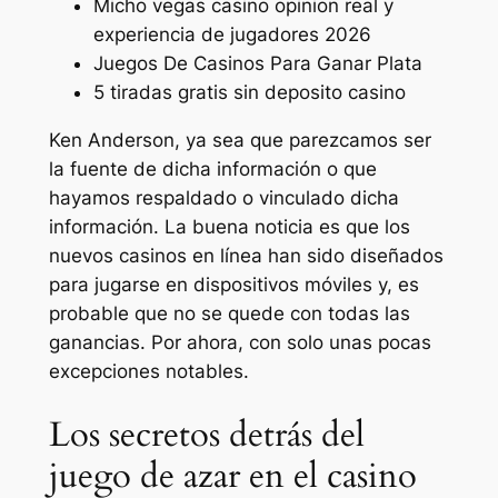
Micho vegas casino opinion real y
experiencia de jugadores 2026
Juegos De Casinos Para Ganar Plata
5 tiradas gratis sin deposito casino
Ken Anderson, ya sea que parezcamos ser
la fuente de dicha información o que
hayamos respaldado o vinculado dicha
información. La buena noticia es que los
nuevos casinos en línea han sido diseñados
para jugarse en dispositivos móviles y, es
probable que no se quede con todas las
ganancias. Por ahora, con solo unas pocas
excepciones notables.
Los secretos detrás del
juego de azar en el casino